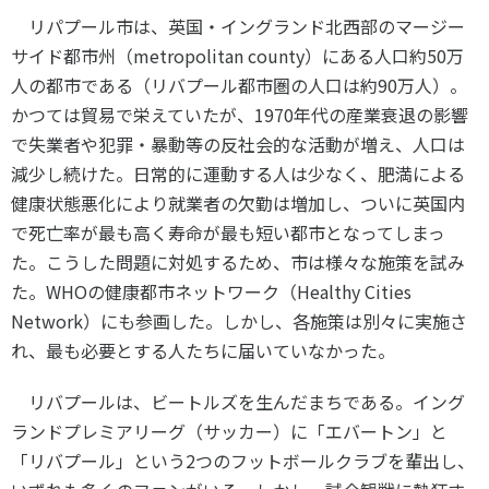
リパプール市は、英国・イングランド北西部のマージー
サイド都市州（metropolitan county）にある人口約50万
人の都市である（リバプール都市圏の人口は約90万人）。
かつては貿易で栄えていたが、1970年代の産業衰退の影響
で失業者や犯罪・暴動等の反社会的な活動が増え、人口は
減少し続けた。日常的に運動する人は少なく、肥満による
健康状態悪化により就業者の欠勤は増加し、ついに英国内
で死亡率が最も高く寿命が最も短い都市となってしまっ
た。こうした問題に対処するため、市は様々な施策を試み
た。WHOの健康都市ネットワーク（Healthy Cities
Network）にも参画した。しかし、各施策は別々に実施さ
れ、最も必要とする人たちに届いていなかった。
リバプールは、ビートルズを生んだまちである。イング
ランドプレミアリーグ（サッカー）に「エバートン」と
「リバプール」という2つのフットボールクラブを輩出し、