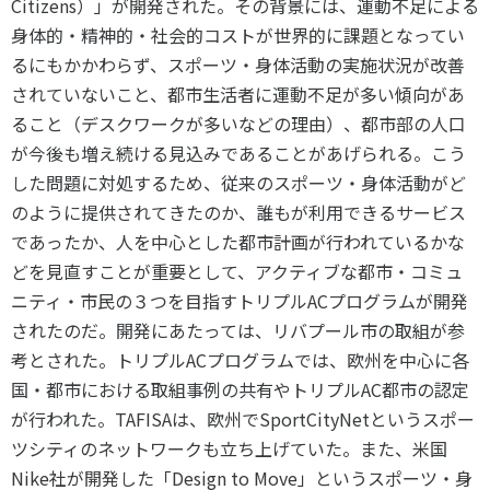
Citizens）」が開発された。その背景には、運動不足による
身体的・精神的・社会的コストが世界的に課題となってい
るにもかかわらず、スポーツ・身体活動の実施状況が改善
されていないこと、都市生活者に運動不足が多い傾向があ
ること（デスクワークが多いなどの理由）、都市部の人口
が今後も増え続ける見込みであることがあげられる。こう
した問題に対処するため、従来のスポーツ・身体活動がど
のように提供されてきたのか、誰もが利用できるサービス
であったか、人を中心とした都市計画が行われているかな
どを見直すことが重要として、アクティブな都市・コミュ
ニティ・市民の３つを目指すトリプルACプログラムが開発
されたのだ。開発にあたっては、リバプール市の取組が参
考とされた。トリプルACプログラムでは、欧州を中心に各
国・都市における取組事例の共有やトリプルAC都市の認定
が行われた。TAFISAは、欧州でSportCityNetというスポー
ツシティのネットワークも立ち上げていた。また、米国
Nike社が開発した「Design to Move」というスポーツ・身