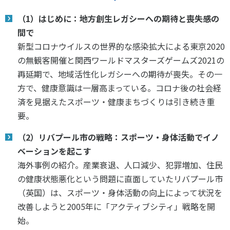
各教育機関との連携
© 2020 SASAK
（1）はじめに：地方創生レガシーへの期待と喪失感の
スポーツ振興団体との連携
間で
【動画】スポーツでアクティブなまちづくり
新型コロナウイルスの世界的な感染拡大による東京2020
の無観客開催と関西ワールドマスターズゲームズ2021の
再延期で、地域活性化レガシーへの期待が喪失。その一
知る学ぶ
方で、健康意識は一層高まっている。コロナ後の社会経
済を見据えたスポーツ・健康まちづくりは引き続き重
SPORT POLICY INCUBATOR ―スポーツ政策の『卵』 ―
要。
Sport Topics
（2）リバプール市の戦略：スポーツ・身体活動でイノ
スポーツ 歴史の検証
ベーションを起こす
スポーツ辞典
海外事例の紹介。産業衰退、人口減少、犯罪増加、住民
SSF BOOKS
の健康状態悪化という問題に直面していたリバプール市
（英国）は、スポーツ・身体活動の向上によって状況を
改善しようと2005年に「アクティブシティ」戦略を開
始。