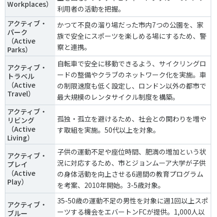
Workplaces）
利用者の活動を把握。
アクティブ・
かつて不良の溜り場だった市内7つの公園を、家
パーク
族で安全にスポーツを楽しめる場にするため、警
（Active
察と連携。
Parks）
自転車で安全に移動できるよう、サイクリングロ
アクティブ・
ードの整備やクラブのネットワーク化を実施。車
トラベル
（Active
の制限速度も低く設定し、ロンドン以外の都市で
Travel）
最大規模のレンタサイクル制度を構築。
アクティブ・
孤独・孤立を避けるため、社会との関わりを増や
リビング
（Active
す取組を実施。50代以上を対象。
Living）
子供の運動不足や座位時間、肥満の増加という状
アクティブ・
況に対応するため、市とジョンムーア大学が子供
プレイ
（Active
の身体活動を向上させる6週間の教育プログラム
Play）
を考案、2010年開始。3-5歳対象。
35-50歳の運動不足の男性を対象に週1回以上スポ
アクティブ・
ーツする機会をエバートンFCが提供。1,000人以
ブルー