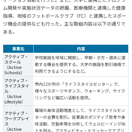
ム開発や実施状況データの把握、医療機関と連携した健康
指導、地域のフットボールクラブ（FC）と連携したスポー
ツ機会の提供なども行った。主な取組内容は以下の通りで
ある。
事業名
内容
アクティブ・
学校施設を地域に開放し、早朝・夕方・週末に運
スクール
動する機会を提供する。大学の施設を割引価格で
（Active
利用できるようにするなど。
Schools）
アクティブ・
市内12か所の「ライフスタイルセンター」で、
ライフスタイ
様々なスポーツやダンス、ウォーキング、サイク
ル
（Active
リングなど幅広い活動を提供。
Lifestyle）
職場の身体活動増進として、ライフスタイルセン
アクティブ・
ターの会費を割引。従業員のポジティブ思考や身
ワークプレイ
ス
体活動、欠勤率等を分析してウェルビーイング向
（Active
上を図る。アクティビティ・トラッカーでアプリ