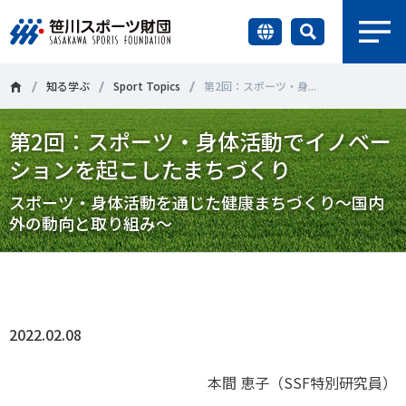
earch
財団情報
知る学ぶ
Sport Topics
第2回：スポーツ・身...
第2回：スポーツ・身体活動でイノベー
研究員紹介
＃誰が子どものスポーツをささえるのか
＃部活動
ションを起こしたまちづくり
調査・研究
＃アクティブなまちづくり
＃日本人の身体活動と健康寿命
スポーツ・身体活動を通じた健康まちづくり～国内
外の動向と取り組み～
社会づくり
＃障害者スポーツ
＃スポーツ基本計画
＃競技人口
Tweet
シェア
＃高齢者スポーツ
＃差別とダイバーシティ
国際情報
2022.02.08
知る学ぶ
調査・研究
本間 恵子（SSF特別研究員）
ニュース