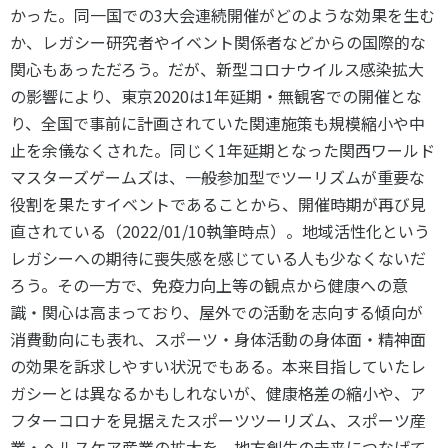
かった。同一国での3大会連続開催がどのような効果を生む
か、レガシー研究者やイベント関係者などからの国際的な
関心もあっただろう。だが、新型コロナウイルス感染拡大
の影響により、東京2020は1年延期・無観客での開催とな
り、全国で事前に計画されていた関連施策も規模縮小や中
止を余儀なくされた。同じく1年延期となった関西ワールド
マスターズゲームズは、一般参加型でツーリズムが重要な
役割を果たすイベントであることから、開催時期が再び見
直されている（2022/01/10執筆時点）。地域活性化という
レガシーへの期待に喪失感を感じている人も少なくないだ
ろう。その一方で、免疫力向上等の観点から健康への意
識・関心は高まっており、屋外での活動を志向する傾向が
消費動向にも表れ、スポーツ・身体活動の身体面・精神面
の効果を訴求しやすい状況でもある。本来目指していたレ
ガシーとは異なるかもしれないが、健康格差の縮小や、ア
フターコロナを見据えたスポーツツーリズム、スポーツ産
業・ヘルスケア産業の拡大を、地方創生の未来につなげて