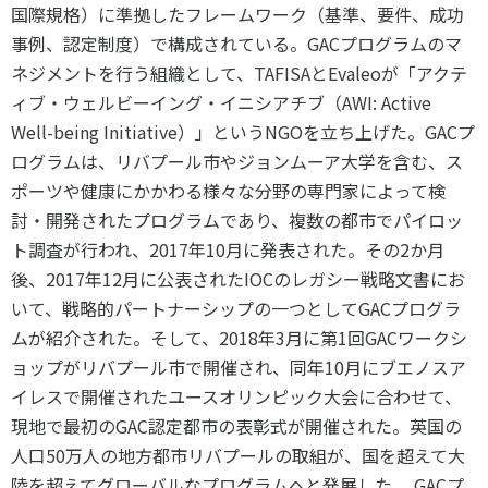
国際規格）に準拠したフレームワーク（基準、要件、成功
事例、認定制度）で構成されている。GACプログラムのマ
ネジメントを行う組織として、TAFISAとEvaleoが「アクテ
ィブ・ウェルビーイング・イニシアチブ（AWI: Active
Well-being Initiative）」というNGOを立ち上げた。GACプ
ログラムは、リバプール市やジョンムーア大学を含む、ス
ポーツや健康にかかわる様々な分野の専門家によって検
討・開発されたプログラムであり、複数の都市でパイロッ
ト調査が行われ、2017年10月に発表された。その2か月
後、2017年12月に公表されたIOCのレガシー戦略文書にお
いて、戦略的パートナーシップの一つとしてGACプログラ
ムが紹介された。そして、2018年3月に第1回GACワークシ
ョップがリバプール市で開催され、同年10月にブエノスア
イレスで開催されたユースオリンピック大会に合わせて、
現地で最初のGAC認定都市の表彰式が開催された。英国の
人口50万人の地方都市リバプールの取組が、国を超えて大
陸を超えてグローバルなプログラムへと発展した。 GACプ