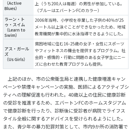
（Active
上（うち200人は毎週）の男性が参加している。
Blues）
（ブルーはエバートンFCのカラー）
ラーン・ト
2006年当時、小学校を卒業した子供の40％が25
ゥ・スイム
メートル以上泳ぐことができなかったため、地域
（Learn to
教育機関が集中的に水泳指導できるようにした。
Swim）
貧困地域に住む16-25歳の女子・女性にスポーツ
アス・ガール
やフィットネスの機会を提供するプログラム。社
ズ
会的・感情的・行動に問題のある女子学生にニー
（Us Girls）
ズに合わせた教育プログラムも提供。
上記のほか、市の公衆衛生局と連携した健康増進キャン
ペーンや禁煙キャンペーンの実施、医師によるアクティブシ
ティへの理解促進も行われた。40歳以上の住民に健康診断
の受診を推進するため、エバートンFCのホームスタジアム
で健康診断を行ったり、診断後に受診者が病院でライフス
タイル全般に関するアドバイスを受けられるようにした。
また、青少年の暴力犯罪対策として、市内9か所の消防署で