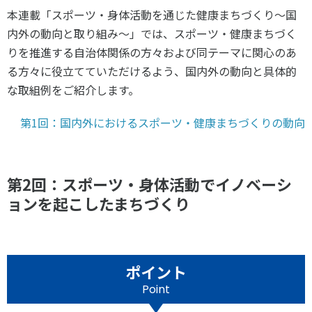
スポーツライフ・データ
本連載「スポーツ・身体活動を通じた健康まちづくり～国
お問い合わせ・お申し込み
スポーツ白書
内外の動向と取り組み～」では、スポーツ・健康まちづく
政策提言
りを推進する自治体関係の方々および同テーマに関心のあ
る方々に役立てていただけるよう、国内外の動向と具体的
子どものスポーツ
な取組例をご紹介します。
障害者スポーツ
スポーツによるまちづくり
第1回：国内外におけるスポーツ・健康まちづくりの動向
スポーツ・ガバナンス
スポーツボランティア
メールマガジン
アクセス
「SSFニュース」
スポーツ政策・予算
第2回：スポーツ・身体活動でイノベーシ
会員登録
ョンを起こしたまちづくり
健康とスポーツ
社会づくり
ポイント
個人情報保護方針
Point
自治体との連携
ソーシャルメディア運営方針