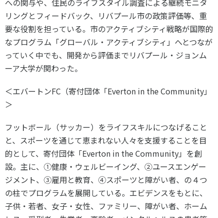
への関与や、住民のライフスタイル調査による継続モニタ
リングとフィードバック、リバプール市の政策評価等、重
要な役割を担っている。市のアクティブシティ戦略が国際的
なプログラム「グローバル・アクティブシティ」へとつなが
っていく中でも、開発から評価までリバプール・ジョンム
ーア大学が関わった。
＜エバートンFC（寄付団体「Everton in the Community」
＞
フットボール（サッカー）をライフスキルにつなげること
と、スポーツを通じて恵まれない人々を支援することを目
的として、寄付団体「Everton in the Community」を創
設。主に、①健康・ウェルビーイング、②ユースエンゲー
ジメント、③雇用と教育、④スポーツと障がい者、の４つ
の柱でプログラムを展開している。エビデンスをもとに、
子供・若者、女子・女性、ファミリー、障がい者、ホーム