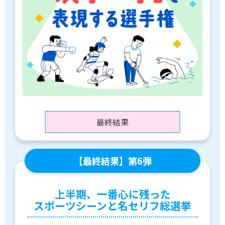
各教育機関との連携
© 2020 SASAK
スポーツ振興団体との連携
【動画】スポーツでアクティブなまちづくり
知る学ぶ
SPORT POLICY INCUBATOR ―スポーツ政策の『卵』 ―
最終結果
Sport Topics
スポーツ 歴史の検証
スポーツ辞典
【最終結果】第6弾
SSF BOOKS
上半期、一番心に残った
スポーツシーンと名セリフ総選挙