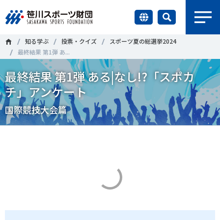
earch
知る学ぶ
投票・クイズ
スポーツ夏の総選挙2024
財団情報
最終結果 第1弾 あ...
最終結果 第1弾 ある|なし!?「スポカ
研究員紹介
＃誰が子どものスポーツをささえるのか
＃部活動
チ」アンケート
調査・研究
＃アクティブなまちづくり
＃日本人の身体活動と健康寿命
国際競技大会篇
社会づくり
＃障害者スポーツ
＃スポーツ基本計画
＃競技人口
＃高齢者スポーツ
＃差別とダイバーシティ
国際情報
知る学ぶ
調査・研究
ニュース