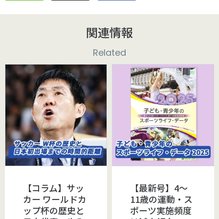
関連情報
Related
【コラム】サッ
【最新号】4～
カー ワールドカ
11歳の運動・ス
ップ杯の歴史と
ポーツ実施頻度