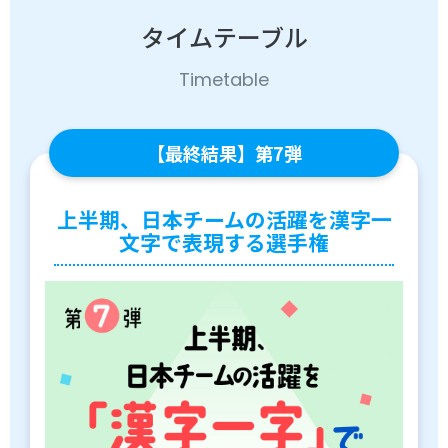
スポーツライフ・データ
タイムテーブル
お問い合わせ・お申し込み
スポーツ白書
政策提言
Timetable
子どものスポーツ
障害者スポーツ
【最終結果】第7弾
スポーツによるまちづくり
スポーツ・ガバナンス
上半期、日本チームの活躍を漢字一
スポーツボランティア
メールマガジン
アクセス
文字で表現する選手権
「SSFニュース」
スポーツ政策・予算
会員登録
健康とスポーツ
社会づくり
個人情報保護方針
自治体との連携
ソーシャルメディア運営方針