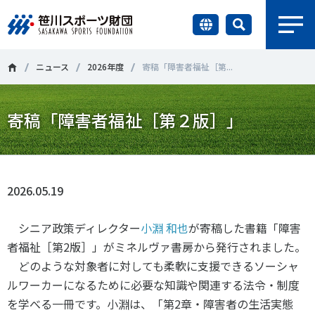
earch
財団情報
ニュース
2026年度
寄稿「障害者福祉［第...
研究員紹介
寄稿「障害者福祉［第２版］」
＃誰が子どものスポーツをささえるのか
＃部活動
調査・研究
＃アクティブなまちづくり
＃日本人の身体活動と健康寿命
社会づくり
＃障害者スポーツ
＃スポーツ基本計画
＃競技人口
2026.05.19
＃高齢者スポーツ
＃差別とダイバーシティ
国際情報
シニア政策ディレクター
小淵 和也
が寄稿した書籍「障害
者福祉［第2版］」がミネルヴァ書房から発行されました。
知る学ぶ
どのような対象者に対しても柔軟に支援できるソーシャ
調査・研究
ルワーカーになるために必要な知識や関連する法令・制度
を学べる一冊です。小淵は、「第2章・障害者の生活実態
ニュース