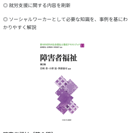
各教育機関との連携
◎ 就労支援に関する内容を刷新
© 2020 SASAK
スポーツ振興団体との連携
◎ ソーシャルワーカーとして必要な知識を、事例を基にわ
【動画】スポーツでアクティブなまちづくり
かりやすく解説
知る学ぶ
SPORT POLICY INCUBATOR ―スポーツ政策の『卵』 ―
Sport Topics
スポーツ 歴史の検証
スポーツ辞典
SSF BOOKS