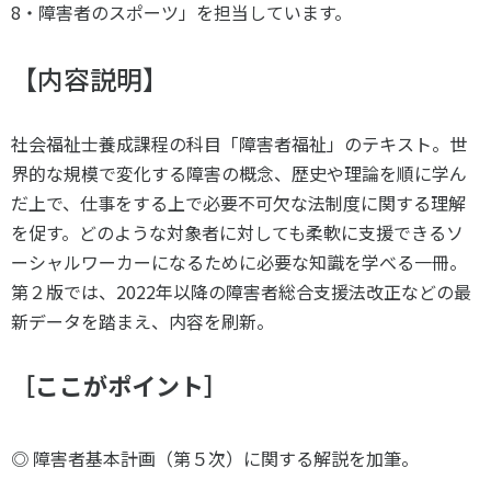
8・障害者のスポーツ」を担当しています。
スポーツライフ・データ
お問い合わせ・お申し込み
スポーツ白書
【内容説明】
政策提言
子どものスポーツ
社会福祉士養成課程の科目「障害者福祉」のテキスト。世
障害者スポーツ
界的な規模で変化する障害の概念、歴史や理論を順に学ん
スポーツによるまちづくり
だ上で、仕事をする上で必要不可欠な法制度に関する理解
スポーツ・ガバナンス
を促す。どのような対象者に対しても柔軟に支援できるソ
スポーツボランティア
メールマガジン
アクセス
ーシャルワーカーになるために必要な知識を学べる一冊。
「SSFニュース」
スポーツ政策・予算
第２版では、2022年以降の障害者総合支援法改正などの最
会員登録
健康とスポーツ
新データを踏まえ、内容を刷新。
［ここがポイント］
社会づくり
個人情報保護方針
◎ 障害者基本計画（第５次）に関する解説を加筆。
自治体との連携
ソーシャルメディア運営方針