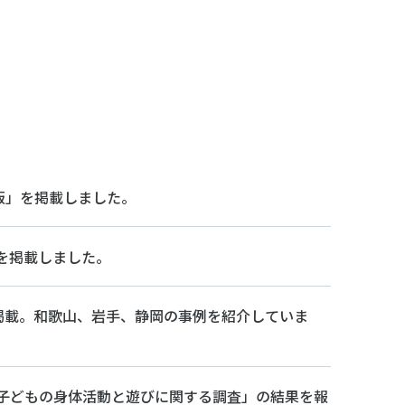
子どものスポーツ
スポーツボランティア
国際情報
国際機関との連携
諸外国のスポーツ政策
知る学ぶ
諸外国のスポーツ情報（イギリス）
諸外国のスポーツ情報（ドイツ）
版」を掲載しました。
諸外国のスポーツ情報（アメリカ）
NCUBATOR ―
Sport Topics
ちづくり
諸外国のスポーツ情報（カナダ）
』 ―
）を掲載しました。
諸外国のスポーツ情報（ブラジル）
諸外国のスポーツ情報（オーストラリア
証
スポーツ辞典
SSF研究員による国際情報
を掲載。和歌山、岩手、静岡の事例を紹介していま
る子どもの身体活動と遊びに関する調査」の結果を報