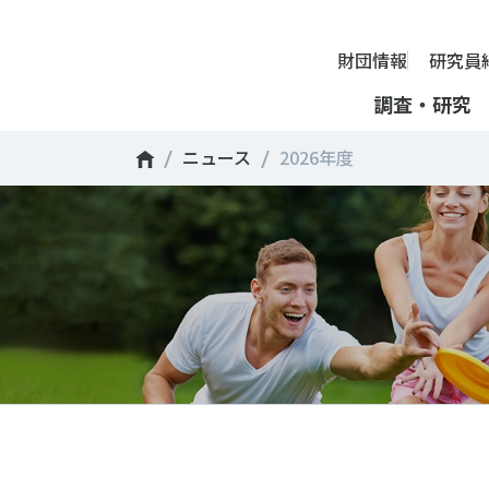
財団情報
研究員
調査・研究
ニュース
2026年度
財団情報
ミッション
理事長挨拶
＃部活動
＃アクティブなまちづくり
＃日本人の身体活動と健
組織
沿革
別とダイバーシティ
採用情報
情報公開
アクセス
SSF Guidebook
調査・研究