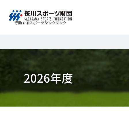
行動するスポーツシンクタンク
財団情報
研究員紹介
調査・研究
社会づくり
国際情報
知る学ぶ
Search
About
Researcher
Think Tank
Do Tank
International information
Knowledge
＃誰が子どものスポーツをささえるのか
2026年度
＃競技人口
＃高齢者スポーツ
＃差