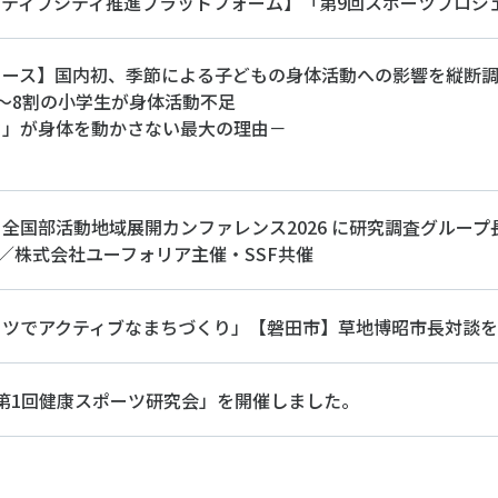
クティブシティ推進プラットフォーム】「第9回スポーツプロジ
リース】国内初、季節による子どもの身体活動への影響を縦断
～8割の小学生が身体活動不足
さ」が身体を動かさない最大の理由－
全国部活動地域展開カンファレンス2026 に研究調査グループ
催／株式会社ユーフォリア主催・SSF共催
ーツでアクティブなまちづくり」【磐田市】草地博昭市長対談
度 第1回健康スポーツ研究会」を開催しました。