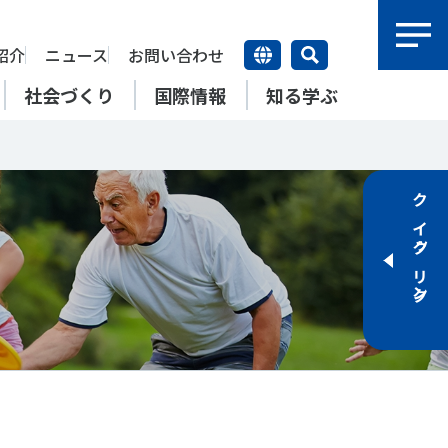
紹介
ニュース
お問い合わせ
社会づくり
国際情報
知る学ぶ
研究員紹介
研究員
クイックリンク
上席特別研究員
康寿命
＃障害者スポーツ
＃スポーツ基本計画
特別研究員