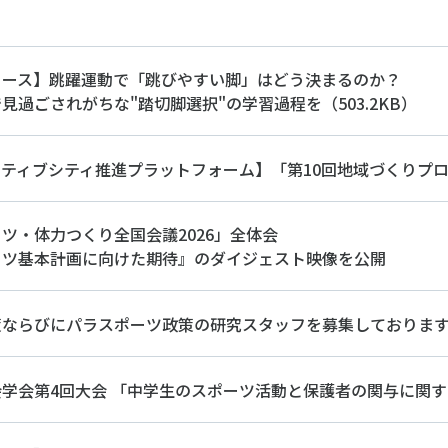
ニュース
リース】跳躍運動で「跳びやすい脚」はどう決まるのか？
お問い合わせ・お申し込み
見過ごされがちな"踏切脚選択"の学習過程を（503.2KB）
クティブシティ推進プラットフォーム】「第10回地域づくりプ
ツ・体力つくり全国会議2026」全体会
ーツ基本計画に向けた期待』のダイジェスト映像を公開
メールマガジン
「SSFニュース」
策ならびにパラスポーツ政策の研究スタッフを募集しておりま
会員登録
学会第4回大会 「中学生のスポーツ活動と保護者の関与に関