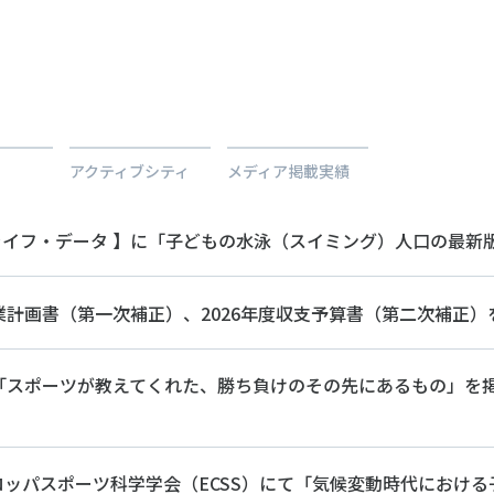
ツ白書
政策提言
ツによるまちづくり
スポーツ・ガバナンス
スポーツ
社会づくり
アクティブシティ
アクティブシティ
メディア掲載実績
自治体との連携
各教育機関との連携
スポーツ振興団体との連携
ライフ・データ 】に「子どもの水泳（スイミング）人口の最新
セミナー
機関との連携
SPORT POLICY I
【動画】スポーツでアクティブなま
スポーツ政策の『卵
事業計画書（第一次補正）、2026年度収支予算書（第二次補正
チャレンジデー
】スポーツでアクティブ
スポーツアカデミー
づくり
スポーツ 歴史の検
に「スポーツが教えてくれた、勝ち負けのその先にあるもの」
SSF BOOKS
ロッパスポーツ科学学会（ECSS）にて「気候変動時代におけ