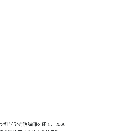
子どものスポーツ
スポーツボランティア
国際情報
国際機関との連携
諸外国のスポーツ政策
知る学ぶ
諸外国のスポーツ情報（イギリス）
諸外国のスポーツ情報（ドイツ）
諸外国のスポーツ情報（アメリカ）
NCUBATOR ―
Sport Topics
ちづくり
諸外国のスポーツ情報（カナダ）
』 ―
諸外国のスポーツ情報（ブラジル）
諸外国のスポーツ情報（オーストラリア
証
スポーツ辞典
SSF研究員による国際情報
科学学術院講師を経て、2026