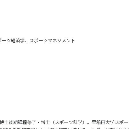
ツ白書
政策提言
ツによるまちづくり
スポーツ・ガバナンス
スポーツ
社会づくり
ポーツ経済学、スポーツマネジメント
アクティブシティ
自治体との連携
各教育機関との連携
スポーツ振興団体との連携
セミナー
機関との連携
SPORT POLICY I
【動画】スポーツでアクティブなま
スポーツ政策の『卵
チャレンジデー
】スポーツでアクティブ
スポーツアカデミー
づくり
スポーツ 歴史の検
SSF BOOKS
博士後期課程修了・博士（スポーツ科学）。早稲田大学スポーツ