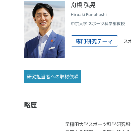
スポーツライフ・データ
スポー
舟橋 弘晃
障害者スポーツ
スポー
Hiroaki Funahashi
中京大学 スポーツ科学部教授
スポーツ政策・予算
健康と
専門研究テーマ
ス
社会づくり
自治体との連携
各教育
研究担当者への取材依頼
スポーツ振興団体との連携
【動画
なまち
略歴
早稲田大学スポーツ科学研究科