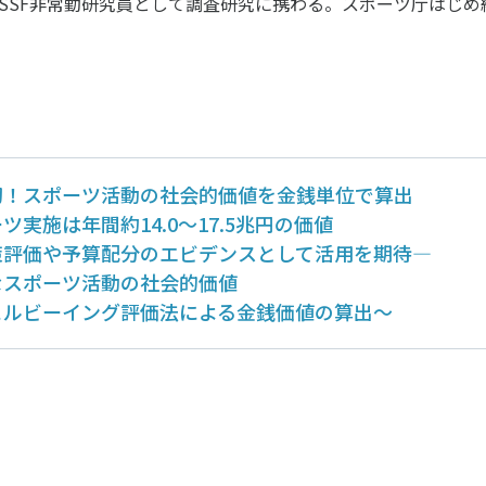
SSF非常勤研究員として調査研究に携わる。スポーツ庁はじめ
ニュース
お問い合わせ・お申し込み
初！スポーツ活動の社会的価値を金銭単位で算出
ツ実施は年間約14.0～17.5兆円の価値
策評価や予算配分のエビデンスとして活用を期待―
なスポーツ活動の社会的価値
ェルビーイング評価法による金銭価値の算出～
メールマガジン
「SSFニュース」
会員登録