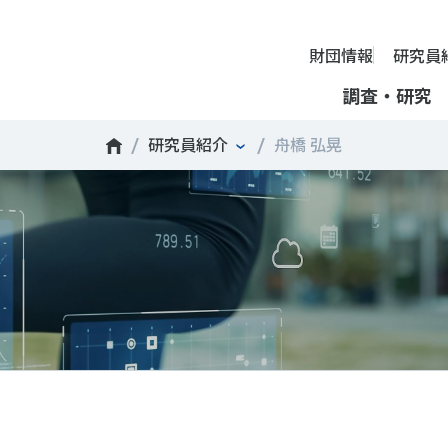
財団情報
研究員
調査・研究
研究員紹介
舟橋 弘晃
財団情報
ミッション
ーツライフ・データ
部活動の実態と地域展開・地域
アクティブシティ
国際機関との連携
スポーツ・ガバナンス
スポーツ 歴史の検証
し、スポー
国際機関や
理事長挨拶
ーツ白書
自治体との連携
諸外国のスポーツ政策
スポーツボランティア
SPORT POLICY INCUB
決につなが
の発表など
＃部活動
＃アクティブなまちづくり
＃日本人の身体活動と健
提言
ーツ時事問題
各教育機関との連携
諸外国のスポーツ事情
スポーツ政策・予算
ーツ政策の『卵』―
組織
、研究、情
ものスポーツ
RT TOPICS
スポーツ振興団体との連携
SSF研究員による国際情報コラム
健康とスポーツ
SSF BOOKS
沿革
別とダイバーシティ
者スポーツ
者のスポーツの日常化
セミナー
その他
広報・出版
採用情報
ーツによるまちづくり
がささえやすい子どものスポー
【動画】スポーツでアクティブなまちづくり
調査一覧
投票・クイズ
情報公開
環境づくり
チャレンジデー30年の取り組み
新型コロナウイルスとス
アクセス
ーツ辞典
SSF Guidebook
調査・研究