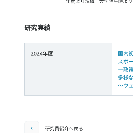
年度より現職。大学院生時より
研究実績
2024年度
国内
スポー
―政
多様
～ウ
研究員紹介へ戻る