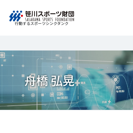
行動するスポーツシンクタンク
財団情報
研究員紹介
調査・研究
社会づくり
国際情報
知る学ぶ
Search
About
Researcher
Think Tank
Do Tank
International information
Knowledge
スポ
運動
Mission＆Visionの達成に向けさまざまな
自治体・スポーツ組織・企業・教育機関等と連携
「スポーツ・フォー・オール」の理念を共有する
日本のスポーツ政策についての論考、部
スポ
移行
研究調査活動を行います。客観的な分
ツ推進計画の策定やスポーツ振興、地域課題の解
日本国外の組織との連携、国際会議での研究成果
活動やこどもの運動実施率などのスポー
＃誰が子どものスポーツをささえるのか
舟橋 弘晃
政策
スポ
析・研究に基づく実現性のある政策提言
る取り組みを共同で実践しています。
を行います。また、諸外国のスポーツ政策の比較
ツ界の諸問題に関するコラム、スポーツ
子ど
SPO
につなげています。
報収集に積極的に取り組んでいます。
史に残る貴重な証言など、様々な読み物
＃競技人口
＃高齢者スポーツ
＃差
障害
障害
コンテンツを作成し、スポーツの果たす
スポ
誰も
ツの
べき役割を考察しています。
スポ