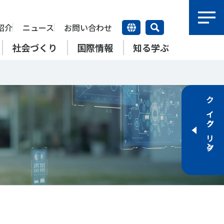
紹介
ニュース
お問い合わせ
社会づくり
国際情報
知る学ぶ
研究員紹介
研究員
クイックリンク
【動画】スポーツでアクティブ
SSFとできること
アクティブチャレンジ
SSFの英語版WEBサイト
上席特別研究員
ATOR―スポ
自治体／行政機関の方へ
なまちづくり
康寿命
＃障害者スポーツ
＃スポーツ基本計画
特別研究員
SSFとできること
スポーツ・ライフデータ
SSFとできること
新たな地域スポーツプラットフォーム
自治体／行政機関の方へ
研究機関／競技団体の方へ
RSMO 地域スポーツ運営組織
運動部活動の実態と地域展開・
SSFとできること
ポーツ
SSFとできること
運動部活動の実態と地域展開・
地域移行
研究機関／競技団体の方へ
学生／大学生の方へ
地域移行
新たな地域スポーツプラットフォーム
SSFとできること
RSMO 地域スポーツ運営組織
学生／大学生の方へ