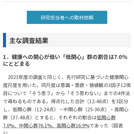
研究担当者への取材依頼
主な調査結果
1．
健康への関心が低い「低関心」群の割合は7.0％
にとどまる
2023年度の調査と同じく、先行研究に基づいた健康関心
度尺度を用いた。同尺度は意識・意欲・価値観の3因子12項
目について「そう思う」から「そう思わない」までの4件法
で尋ねるものである。得点化した合計（12-48点）を3区分
し、低関心群（12-24点）・中関心群（25-36点）・高関心
群（37-48点）とすると、それぞれの割合は
低関心群
7.0%
、中関心群
76.1%
、高関心群
16.9%
であった（図表
1）。