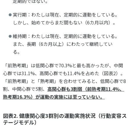
定期的ではない。
実行期：わたしは現在、定期的に運動をしている。
しかし、始めてからまだ間もない（6カ月以内）。
維持期：わたしは現在、定期的に運動をしている。
また、長期（6カ月以上）にわたって継続してい
る。
「前熟考期」は低関心群で70.3%と最も高かったが、中関
心群では31.1%、高関心群でも11.4%を占めた（図表2）。
「前熟考期」と「熟考期」を合わせてみると、低関心群で8
割、中関心群で5割、
高関心群も
3
割弱（前熟考期
11.4%
、
熟考期
16.3%
）が運動の実施には至っていない。
図表2. 健康関心度3群別の運動実施状況（行動変容ス
テージモデル）