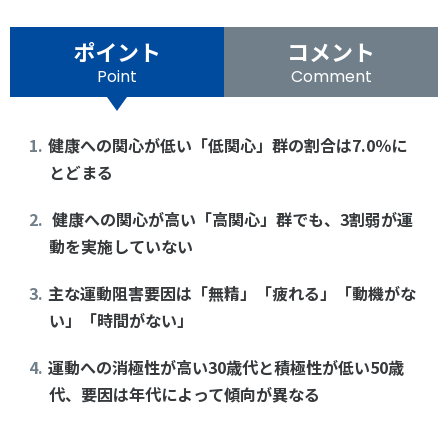
各教育機関との連携
© 2020 SASAK
スポーツ振興団体との連携
ポイント
コメント
【動画】スポーツでアクティブなまちづくり
Point
Comment
健康への関心が低い「低関心」群の割合は7.0％に
知る学ぶ
とどまる
SPORT POLICY INCUBATOR ―スポーツ政策の『卵』 ―
健康への関心が高い「高関心」群でも、3割弱が運
Sport Topics
動を実施していない
スポーツ 歴史の検証
主な運動阻害要因は「無精」「疲れる」「動機がな
スポーツ辞典
い」「時間がない」
SSF BOOKS
運動への消極性が高い30歳代と積極性が低い50歳
代、要因は年代によって傾向が異なる