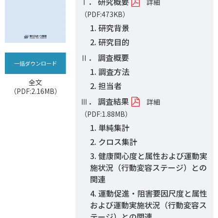
Ⅰ． 研究概要
詳細
（PDF:473KB）
1. 研究背景
2. 研究目的
Ⅱ． 調査概要
一括ダウンロード
1. 調査方法
全文
2. 担当者
（PDF:2.16MB）
Ⅲ． 調査結果
詳細
（PDF:1.88MB）
1. 単純集計
2. クロス集計
3. 健康関心度と属性および運動実
施状況（行動変容ステージ）との
関連
4. 運動促進・阻害要因尺度と属性
および運動実施状況（行動変容ス
テージ）との関連