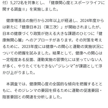
付）5,272名を対象とし、「健康関心度とスポーツライフに
スポーツライフ・データ
関する調査Ⅱ」を実施しました。
お問い合わせ・お申し込み
スポーツ白書
政策提言
健康増進法の施行から20年以上が経過し、2024年度から
子どものスポーツ
は新たに「健康日本21（第三次）」が開始されましたが、
障害者スポーツ
日本の健康づくり政策が抱える大きな課題のひとつに「健
康無関心層」へのアプローチがあります。その対策を考え
スポーツによるまちづくり
るために、2023年度には健康への関心と運動の実施状況に
スポーツ・ガバナンス
ついての把握を試みました。結果として、健康への関心は
スポーツボランティア
メールマガジン
アクセス
一定程度ある反面、運動実施の習慣化には至っていない人
「SSFニュース」
スポーツ政策・予算
会員登録
が多く、やりたくてもできない“ジレンマ”が課題として浮
健康とスポーツ
かび上がりました。
本調査では、健康関心度の全国的な傾向を把握するとと
社会づくり
もに、そのジレンマの要因を探るために運動の促進要因・
阻害要因との関連を分析しました。
個人情報保護方針
自治体との連携
ソーシャルメディア運営方針