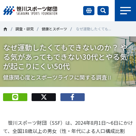
earch
財団情報
調査・研究
健康とスポーツ
なぜ運動したくても...
なぜ運動したくてもできないのか？ や
研究員紹介
＃誰が子どものスポーツをささえるのか
＃部活動
る気があってもできない30代とやる気
調査・研究
が起こりにくい50代
＃アクティブなまちづくり
＃日本人の身体活動と健康寿命
健康関心度とスポーツライフに関する調査Ⅱ
社会づくり
＃障害者スポーツ
＃スポーツ基本計画
＃競技人口
＃高齢者スポーツ
＃差別とダイバーシティ
国際情報
知る学ぶ
調査・研究
笹川スポーツ財団（SSF）は、2024年8月1日～6日にかけ
て、全国18歳以上の男女（性・年代による人口構成比割
ニュース