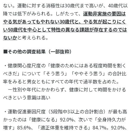
ない。運動に対する消極性は30歳代まで高いが、40歳代以
降では低下がみられる。しがたって、
運動非実施の要因は
やる気があってもやれない
30
歳代と、やる気が起こりにく
い
50
歳代を中心として特性の異なる課題が存在するのでは
ないか
と考えられる。
■
その他の調査結果（一部抜粋）
・健康関心度尺度の「健康のためにはある程度時間を割く
べきだ」について「そう思う」「ややそう思う」の合計比
率をみると男女ともにすべての年代で過半数を占めた。
－性別や年代にかかわらず、健康に対して時間をかける
べきという意識は高い
・運動促進要因尺度（5段階中3以上の合計割合）が最も高
かったのは「健康になる」92.0%、次いで「全身持久力が
増す」85.6%、「適正体重を維持できる」84.7%。92.0%、