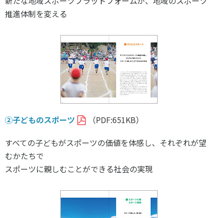
新たな地域スポーツプラットフォームが、地域のスポーツ
各教育機関との連携
推進体制を変える
© 2020 SASAK
スポーツ振興団体との連携
【動画】スポーツでアクティブなまちづくり
知る学ぶ
SPORT POLICY INCUBATOR ―スポーツ政策の『卵』 ―
Sport Topics
②子どものスポーツ
（PDF:651KB）
スポーツ 歴史の検証
すべての子どもがスポーツの価値を体感し、それぞれが望
スポーツ辞典
むかたちで
SSF BOOKS
スポーツに親しむことができる社会の実現