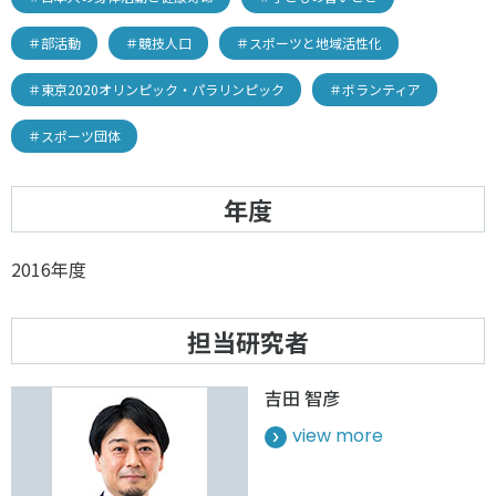
＃部活動
＃競技人口
＃スポーツと地域活性化
＃東京2020オリンピック・パラリンピック
＃ボランティア
＃スポーツ団体
年度
2016年度
担当研究者
吉田 智彦
view more