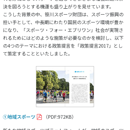
スポーツライフ・データ
決を図ろうとする機運も盛り上がりを見せています。
お問い合わせ・お申し込み
スポーツ白書
こうした背景の中、笹川スポーツ財団は、スポーツ振興の
政策提言
担い手として、中長期にわたり国民のスポーツ環境が豊か
になり、「スポーツ・フォー・エブリワン」社会が実現さ
子どものスポーツ
れるためにはどのような施策が必要なのかを検討し、以下
障害者スポーツ
の4つのテーマにおける政策提言を「政策提言2017」とし
スポーツによるまちづくり
て策定することといたしました。
スポーツ・ガバナンス
スポーツボランティア
メールマガジン
アクセス
「SSFニュース」
スポーツ政策・予算
会員登録
健康とスポーツ
社会づくり
①地域スポーツ
（PDF:972KB）
個人情報保護方針
自治体との連携
ソーシャルメディア運営方針