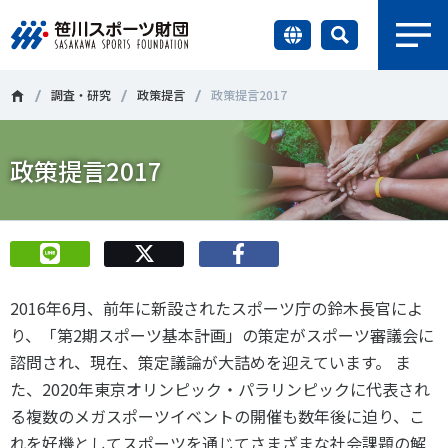
earch
財団情報
調査・研究
政策提言
政策提言2017
研究員紹介
政策提言2017
＃誰が子どものスポーツをささえるのか
＃部活動
調査・研究
＃アクティブなまちづくり
＃日本人の身体活動と健康寿命
社会づくり
＃障害者スポーツ
＃スポーツ基本計画
＃競技人口
2016年6月、前年に新設されたスポーツ庁の鈴木長官によ
＃高齢者スポーツ
＃差別とダイバーシティ
国際情報
り、「第2期スポーツ基本計画」の策定がスポーツ審議会に
諮問され、現在、策定議論が大詰めを迎えています。 ま
知る学ぶ
た、2020年東京オリンピック・パラリンピックに代表され
調査・研究
る複数のメガスポーツイベントの開催も数年後に迫り、こ
ニュース
れを好機としてスポーツを通じてさまざまな社会課題の解