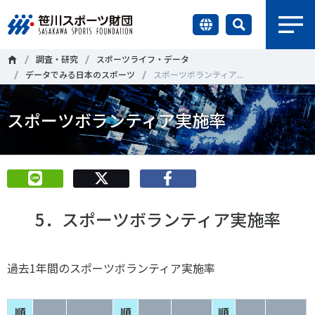
earch
調査・研究
スポーツライフ・データ
財団情報
データでみる日本のスポーツ
スポーツボランティア...
研究員紹介
スポーツボランティア実施率
＃誰が子どものスポーツをささえるのか
＃部活動
調査・研究
＃アクティブなまちづくり
＃日本人の身体活動と健康寿命
社会づくり
＃障害者スポーツ
＃スポーツ基本計画
＃競技人口
5．スポーツボランティア実施率
＃高齢者スポーツ
＃差別とダイバーシティ
国際情報
知る学ぶ
過去1年間のスポーツボランティア実施率
調査・研究
ニュース
順
順
順