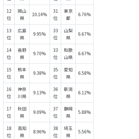
12
岡山
31
東京
10.14%
6.76%
位
県
位
都
13
広島
33
山梨
9.95%
6.67%
位
県
位
県
14
長野
33
和歌
9.70%
6.67%
位
県
位
山県
15
熊本
35
愛知
9.38%
6.58%
位
県
位
県
16
神奈
36
新潟
9.13%
6.12%
位
川県
位
県
17
秋田
37
静岡
9.09%
5.88%
位
県
位
県
18
高知
38
埼玉
8.96%
5.56%
位
県
位
県