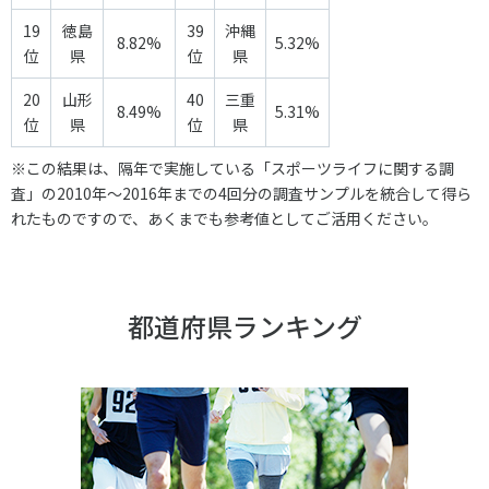
19
徳島
39
沖縄
8.82%
5.32%
位
県
位
県
20
山形
40
三重
8.49%
5.31%
位
県
位
県
※この結果は、隔年で実施している「スポーツライフに関する調
査」の2010年～2016年までの4回分の調査サンプルを統合して得ら
れたものですので、あくまでも参考値としてご活用ください。
都道府県ランキング