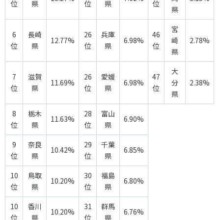
位
県
位
県
位
各教育機関との連携
県
© 2020 SASAK
スポーツ振興団体との連携
宮
6
長崎
26
兵庫
46
【動画】スポーツでアクティブなまちづくり
12.77%
6.98%
崎
2.78%
位
県
位
県
位
県
大
知る学ぶ
7
滋賀
26
愛媛
47
11.69%
6.98%
分
2.38%
位
県
位
県
位
県
SPORT POLICY INCUBATOR ―スポーツ政策の『卵』 ―
8
栃木
28
富山
11.63%
6.90%
Sport Topics
位
県
位
県
スポーツ 歴史の検証
9
奈良
29
千葉
10.42%
6.85%
スポーツ辞典
位
県
位
県
SSF BOOKS
10
鳥取
30
福島
10.20%
6.80%
位
県
位
県
10
香川
31
群馬
10.20%
6.76%
位
県
位
県