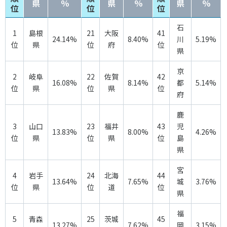
県
％
県
％
県
％
スポーツライフ・データ
位
位
位
お問い合わせ・お申し込み
スポーツ白書
石
1
島根
21
大阪
41
政策提言
24.14%
8.40%
川
5.19%
位
県
位
府
位
県
子どものスポーツ
障害者スポーツ
京
2
岐阜
22
佐賀
42
16.08%
8.14%
都
5.14%
スポーツによるまちづくり
位
県
位
県
位
府
スポーツ・ガバナンス
スポーツボランティア
鹿
メールマガジン
アクセス
3
山口
23
福井
43
児
「SSFニュース」
スポーツ政策・予算
13.83%
8.00%
4.26%
会員登録
位
県
位
県
位
島
健康とスポーツ
県
宮
4
岩手
24
北海
44
13.64%
7.65%
城
3.76%
社会づくり
位
県
位
道
位
県
個人情報保護方針
福
自治体との連携
5
青森
25
茨城
45
ソーシャルメディア運営方針
13.27%
7.62%
岡
3.15%