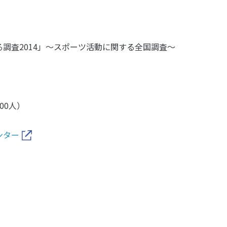
ニュース
調査2014」～スポーツ活動に関する全国調査～
お問い合わせ・お申し込み
00人）
ンター
メールマガジン
「SSFニュース」
会員登録