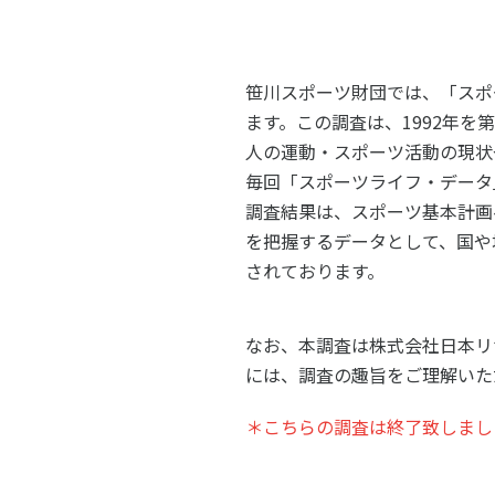
スポーツライフ・データ
スポー
障害者スポーツ
スポー
笹川スポーツ財団では、「スポ
スポーツ政策・予算
健康と
ます。この調査は、1992年を
人の運動・スポーツ活動の現状
毎回「スポーツライフ・データ
社会づくり
調査結果は、スポーツ基本計画
を把握するデータとして、国や
されております。
自治体との連携
各教育
スポーツ振興団体との連携
【動画
なお、本調査は株式会社日本リ
なまち
には、調査の趣旨をご理解いた
＊こちらの調査は終了致しまし