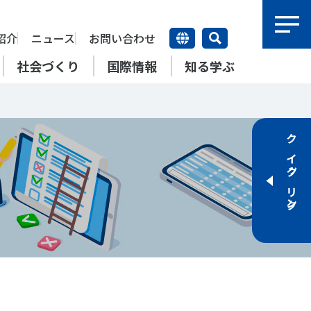
紹介
ニュース
お問い合わせ
社会づくり
国際情報
知る学ぶ
研究員紹介
研究員
クイックリンク
【動画】スポーツでアクティブ
SSFとできること
アクティブチャレンジ
SSFの英語版WEBサイト
上席特別研究員
ATOR―スポ
自治体／行政機関の方へ
なまちづくり
康寿命
＃障害者スポーツ
＃スポーツ基本計画
特別研究員
SSFとできること
スポーツ・ライフデータ
SSFとできること
新たな地域スポーツプラットフォーム
自治体／行政機関の方へ
研究機関／競技団体の方へ
RSMO 地域スポーツ運営組織
運動部活動の実態と地域展開・
SSFとできること
ポーツ
SSFとできること
運動部活動の実態と地域展開・
地域移行
研究機関／競技団体の方へ
学生／大学生の方へ
地域移行
新たな地域スポーツプラットフォーム
SSFとできること
RSMO 地域スポーツ運営組織
学生／大学生の方へ