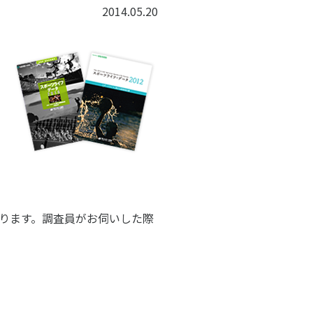
子どものスポーツ
2014.05.20
スポーツボランティア
国際情報
国際機関との連携
諸外国のスポーツ政策
知る学ぶ
諸外国のスポーツ情報（イギリス）
諸外国のスポーツ情報（ドイツ）
諸外国のスポーツ情報（アメリカ）
NCUBATOR ―
Sport Topics
ちづくり
諸外国のスポーツ情報（カナダ）
』 ―
諸外国のスポーツ情報（ブラジル）
ります。調査員がお伺いした際
諸外国のスポーツ情報（オーストラリア
証
スポーツ辞典
SSF研究員による国際情報