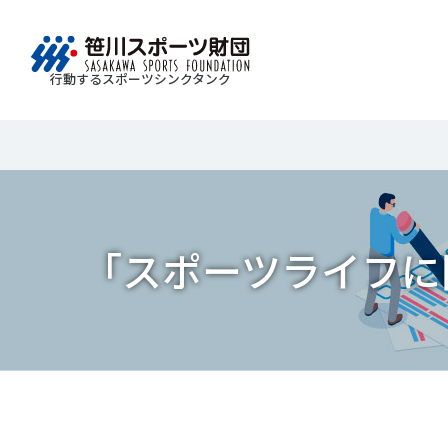
行動するスポーツシンクタンク
財団情報
研究員紹介
調査・研究
社会づくり
国際情報
知る学ぶ
Search
About
Researcher
Think Tank
Do Tank
International information
Knowledge
スポ
運動
Mission＆Visionの達成に向けさまざまな
自治体・スポーツ組織・企業・教育機関等と連携
「スポーツ・フォー・オール」の理念を共有する
日本のスポーツ政策についての論考、部
スポ
移行
研究調査活動を行います。客観的な分
ツ推進計画の策定やスポーツ振興、地域課題の解
日本国外の組織との連携、国際会議での研究成果
活動やこどもの運動実施率などのスポー
＃誰が子どものスポーツをささえるのか
「スポーツライフに関
政策
スポ
析・研究に基づく実現性のある政策提言
る取り組みを共同で実践しています。
を行います。また、諸外国のスポーツ政策の比較
ツ界の諸問題に関するコラム、スポーツ
子ど
SPO
につなげています。
報収集に積極的に取り組んでいます。
史に残る貴重な証言など、様々な読み物
＃競技人口
＃高齢者スポーツ
＃差
障害
障害
コンテンツを作成し、スポーツの果たす
スポ
誰も
ツの
べき役割を考察しています。
スポ