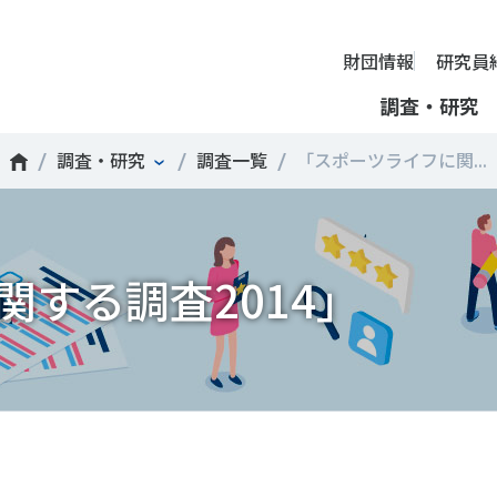
財団情報
研究員
調査・研究
調査・研究
調査一覧
「スポーツライフに関...
財団情報
ミッション
ーツライフ・データ
部活動の実態と地域展開・地域
アクティブシティ
国際機関との連携
スポーツ・ガバナンス
スポーツ 歴史の検証
し、スポー
国際機関や
理事長挨拶
ーツ白書
自治体との連携
諸外国のスポーツ政策
スポーツボランティア
SPORT POLICY INCUB
決につなが
の発表など
＃部活動
＃アクティブなまちづくり
＃日本人の身体活動と健
する調査2014」
提言
ーツ時事問題
各教育機関との連携
諸外国のスポーツ事情
スポーツ政策・予算
ーツ政策の『卵』―
組織
、研究、情
ものスポーツ
RT TOPICS
スポーツ振興団体との連携
SSF研究員による国際情報コラム
健康とスポーツ
SSF BOOKS
沿革
別とダイバーシティ
者スポーツ
者のスポーツの日常化
セミナー
その他
広報・出版
採用情報
ーツによるまちづくり
がささえやすい子どものスポー
【動画】スポーツでアクティブなまちづくり
調査一覧
投票・クイズ
情報公開
環境づくり
チャレンジデー30年の取り組み
新型コロナウイルスとス
アクセス
ーツ辞典
SSF Guidebook
調査・研究