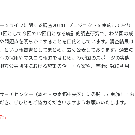
ツ白書
政策提言
ツによるまちづくり
スポーツ・ガバナンス
ーツライフに関する調査2014」プロジェクトを実施しており
スポーツ
第1回として今回で12回目となる統計的調査研究で、わが国の成
社会づくり
や問題点を明らかにすることを目的としています。調査結果は
アクティブシティ
」という報告書としてまとめ、広く公表しております。過去の
自治体との連携
への採用やマスコミ報道をはじめ、わが国のスポーツの実態
各教育機関との連携
スポーツ振興団体との連携
地方公共団体における施策の企画・立案や、学術研究に利用
セミナー
機関との連携
SPORT POLICY I
【動画】スポーツでアクティブなま
スポーツ政策の『卵
チャレンジデー
】スポーツでアクティブ
サーチセンター（本社・東京都中央区）に委託して実施してお
スポーツアカデミー
づくり
スポーツ 歴史の検
だき、ぜひともご協力くださいますようお願いいたします。
SSF BOOKS
た。