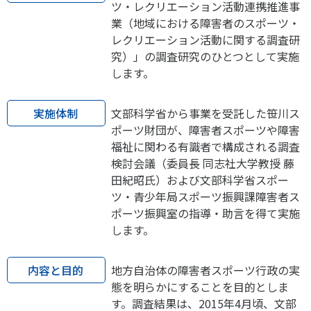
ツ・レクリエーション活動連携推進事
各教育機関との連携
© 2020 SASAK
業（地域における障害者のスポーツ・
スポーツ振興団体との連携
レクリエーション活動に関する調査研
【動画】スポーツでアクティブなまちづくり
究）」の調査研究のひとつとして実施
します。
知る学ぶ
実施体制
文部科学省から事業を受託した笹川ス
ポーツ財団が、障害者スポーツや障害
福祉に関わる有識者で構成される調査
SPORT POLICY INCUBATOR ―スポーツ政策の『卵』 ―
検討会議（委員長 同志社大学教授 藤
Sport Topics
田紀昭氏）および文部科学省スポー
スポーツ 歴史の検証
ツ・青少年局スポーツ振興課障害者ス
ポーツ振興室の指導・助言を得て実施
スポーツ辞典
します。
SSF BOOKS
内容と目的
地方自治体の障害者スポーツ行政の実
態を明らかにすることを目的としま
す。調査結果は、2015年4月頃、文部