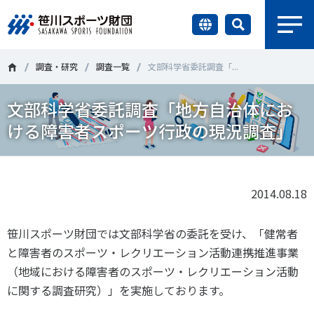
earch
財団情報
調査・研究
調査一覧
文部科学省委託調査「...
文部科学省委託調査「地方自治体にお
研究員紹介
＃誰が子どものスポーツをささえるのか
＃部活動
ける障害者スポーツ行政の現況調査」
調査・研究
＃アクティブなまちづくり
＃日本人の身体活動と健康寿命
社会づくり
＃障害者スポーツ
＃スポーツ基本計画
＃競技人口
2014.08.18
＃高齢者スポーツ
＃差別とダイバーシティ
国際情報
笹川スポーツ財団では文部科学省の委託を受け、「健常者
と障害者のスポーツ・レクリエーション活動連携推進事業
知る学ぶ
（地域における障害者のスポーツ・レクリエーション活動
調査・研究
に関する調査研究）」を実施しております。
ニュース