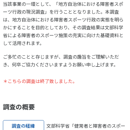
スポーツライフ・データ
当該事業の一環として、「地方自治体における障害者スポ
ーツ行政の現況調査」を行うこととなりました。本調査
お問い合わせ・お申し込み
スポーツ白書
は、地方自治体における障害者スポーツ行政の実態を明ら
政策提言
かにすることを目的としており、その調査結果は文部科学
子どものスポーツ
省による障害者のスポーツ施策の充実に向けた基礎資料と
障害者スポーツ
して活用されます。
スポーツによるまちづくり
ご多忙のことと存じますが、調査の趣旨をご理解いただ
スポーツ・ガバナンス
き、何卒ご協力くださいますようお願い申し上げます。
スポーツボランティア
メールマガジン
アクセス
「SSFニュース」
スポーツ政策・予算
会員登録
＊こちらの調査は終了致しました。
健康とスポーツ
調査の概要
社会づくり
個人情報保護方針
自治体との連携
調査の経緯
文部科学省「健常者と障害者のスポー
ソーシャルメディア運営方針