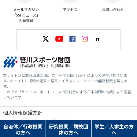
メールマガジン
アクセス
お問い合わせ
「SSFニュース」
会員登録
本サイトは公益財団法人 笹川スポーツ財団（SSF）によって運営されていま
す。本サイトに掲載の記事・写真・イラストレーションの無断転載を禁じま
す。
このウェブサイトは、ボートレースの交付金による日本財団の助成により運営
しています。
個人情報保護方針
ソーシャルメディア運営方針
自治体／行政機関
研究機関／競技団
学生／大学生の方
の方へ
体の方へ
へ
© SASAKAWA SPORTS FOUNDATION