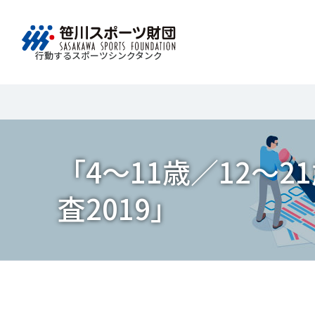
行動するスポーツシンクタンク
財団情報
研究員紹介
調査・研究
社会づくり
国際情報
知る学ぶ
Search
About
Researcher
Think Tank
Do Tank
International information
Knowledge
スポ
運動
Mission＆Visionの達成に向けさまざまな
自治体・スポーツ組織・企業・教育機関等と連携
「スポーツ・フォー・オール」の理念を共有する
日本のスポーツ政策についての論考、部
「4～11歳／12～
スポ
移行
研究調査活動を行います。客観的な分
ツ推進計画の策定やスポーツ振興、地域課題の解
日本国外の組織との連携、国際会議での研究成果
活動やこどもの運動実施率などのスポー
＃誰が子どものスポーツをささえるのか
政策
スポ
析・研究に基づく実現性のある政策提言
る取り組みを共同で実践しています。
を行います。また、諸外国のスポーツ政策の比較
ツ界の諸問題に関するコラム、スポーツ
子ど
SPO
査2019」
につなげています。
報収集に積極的に取り組んでいます。
史に残る貴重な証言など、様々な読み物
＃競技人口
＃高齢者スポーツ
＃差
障害
障害
コンテンツを作成し、スポーツの果たす
スポ
誰も
ツの
べき役割を考察しています。
スポ