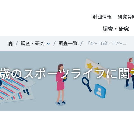
財団情報
研究員
調査・研究
調査・研究
調査一覧
「4～11歳／12～...
財団情報
ミッション
ーツライフ・データ
部活動の実態と地域展開・地域
アクティブシティ
国際機関との連携
スポーツ・ガバナンス
スポーツ 歴史の検証
し、スポー
国際機関や
21歳のスポーツライフに関
理事長挨拶
ーツ白書
自治体との連携
諸外国のスポーツ政策
スポーツボランティア
SPORT POLICY INCUB
決につなが
の発表など
＃部活動
＃アクティブなまちづくり
＃日本人の身体活動と健
提言
ーツ時事問題
各教育機関との連携
諸外国のスポーツ事情
スポーツ政策・予算
ーツ政策の『卵』―
組織
、研究、情
ものスポーツ
RT TOPICS
スポーツ振興団体との連携
SSF研究員による国際情報コラム
健康とスポーツ
SSF BOOKS
沿革
別とダイバーシティ
者スポーツ
者のスポーツの日常化
セミナー
その他
広報・出版
採用情報
ーツによるまちづくり
がささえやすい子どものスポー
【動画】スポーツでアクティブなまちづくり
調査一覧
投票・クイズ
情報公開
環境づくり
チャレンジデー30年の取り組み
新型コロナウイルスとス
アクセス
ーツ辞典
SSF Guidebook
調査・研究