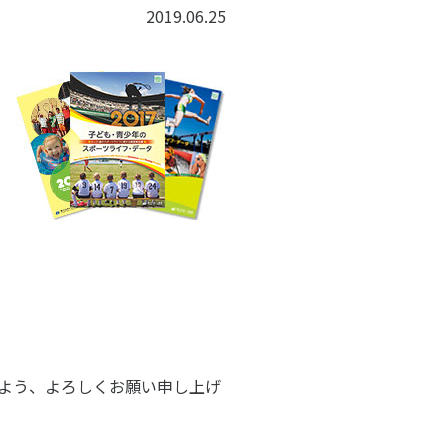
子どものスポーツ
2019.06.25
スポーツボランティア
国際情報
国際機関との連携
諸外国のスポーツ政策
知る学ぶ
諸外国のスポーツ情報（イギリス）
諸外国のスポーツ情報（ドイツ）
諸外国のスポーツ情報（アメリカ）
NCUBATOR ―
Sport Topics
ちづくり
諸外国のスポーツ情報（カナダ）
』 ―
諸外国のスポーツ情報（ブラジル）
諸外国のスポーツ情報（オーストラリア
証
スポーツ辞典
SSF研究員による国際情報
よう、よろしくお願い申し上げ