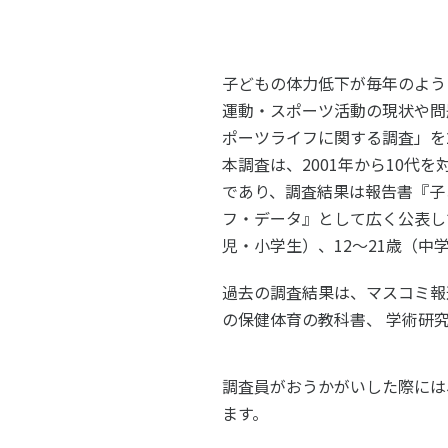
スポーツライフ・データ
スポー
障害者スポーツ
スポー
子どもの体力低下が毎年のよう
スポーツ政策・予算
健康と
運動・スポーツ活動の現状や問
ポーツライフに関する調査」を
本調査は、2001年から10代
社会づくり
であり、調査結果は報告書『子
フ・データ』として広く公表して
児・小学生）、12～21歳（
自治体との連携
各教育
過去の調査結果は、マスコミ報
スポーツ振興団体との連携
【動画
の保健体育の教科書、 学術研
なまち
調査員がおうかがいした際には
ます。