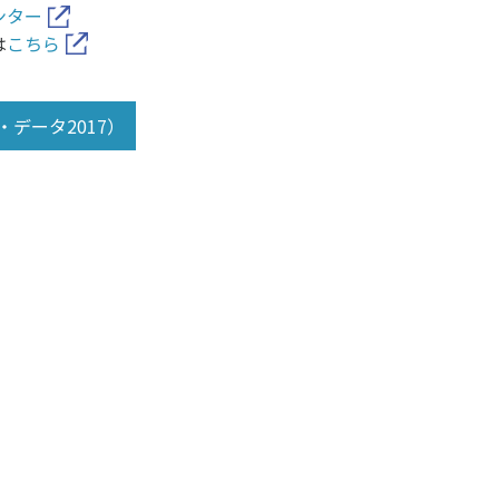
個人情報保護方針
ソーシャ
ンター
は
こちら
データ2017）