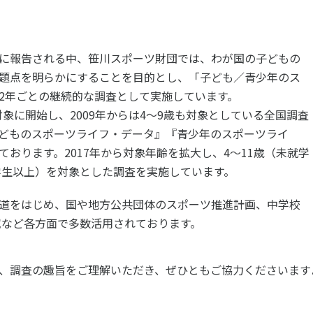
ツ白書
政策提言
ツによるまちづくり
スポーツ・ガバナンス
に報告される中、笹川スポーツ財団では、わが国の子どもの
スポーツ
題点を明らかにすることを目的とし、「子ども／青少年のス
社会づくり
2年ごとの継続的な調査として実施しています。
アクティブシティ
を対象に開始し、2009年からは4～9歳も対象としている全国調査
自治体との連携
どものスポーツライフ・データ』『青少年のスポーツライ
各教育機関との連携
スポーツ振興団体との連携
おります。2017年から対象年齢を拡大し、4～11歳（未就学
セミナー
中学生以上）を対象とした調査を実施しています。
機関との連携
SPORT POLICY I
【動画】スポーツでアクティブなま
スポーツ政策の『卵
チャレンジデー
道をはじめ、国や地方公共団体のスポーツ推進計画、中学校
】スポーツでアクティブ
スポーツアカデミー
究など各方面で多数活用されております。
づくり
スポーツ 歴史の検
SSF BOOKS
、調査の趣旨をご理解いただき、ぜひともご協力くださいます