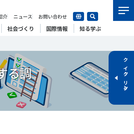
紹介
ニュース
お問い合わせ
社会づくり
国際情報
知る学ぶ
研究員紹介
研究員
クイックリンク
【動画】スポーツでアクティブ
SSFとできること
する調
アクティブチャレンジ
SSFの英語版WEBサイト
上席特別研究員
ATOR―スポ
自治体／行政機関の方へ
なまちづくり
康寿命
＃障害者スポーツ
＃スポーツ基本計画
特別研究員
SSFとできること
スポーツ・ライフデータ
SSFとできること
新たな地域スポーツプラットフォーム
自治体／行政機関の方へ
研究機関／競技団体の方へ
RSMO 地域スポーツ運営組織
運動部活動の実態と地域展開・
SSFとできること
ポーツ
SSFとできること
運動部活動の実態と地域展開・
地域移行
研究機関／競技団体の方へ
学生／大学生の方へ
地域移行
新たな地域スポーツプラットフォーム
SSFとできること
RSMO 地域スポーツ運営組織
学生／大学生の方へ