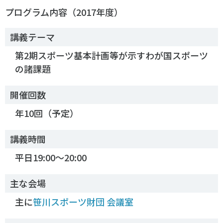
各教育機関との連携
プログラム内容（2017年度）
© 2020 SASAK
スポーツ振興団体との連携
講義テーマ
【動画】スポーツでアクティブなまちづくり
第2期スポーツ基本計画等が示すわが国スポーツ
の諸課題
知る学ぶ
開催回数
SPORT POLICY INCUBATOR ―スポーツ政策の『卵』 ―
年10回（予定）
Sport Topics
スポーツ 歴史の検証
講義時間
スポーツ辞典
平日19:00～20:00
SSF BOOKS
主な会場
主に
笹川スポーツ財団 会議室