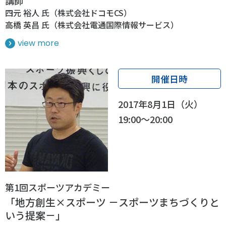
講師
四元 裕人 氏（株式会社ドコモCS）
高橋 英昌 氏（株式会社電通国際情報サービス）
view more
開催日時
2017年8月1日（火）
19:00～20:00
第1回スポーツアカデミー
「地方創生×スポーツ －スポーツまちづくりと
いう提案－」