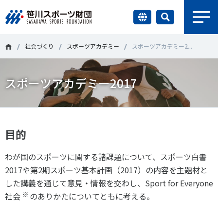
earch
財団情報
社会づくり
スポーツアカデミー
スポーツアカデミー2...
研究員紹介
スポーツアカデミー2017
＃誰が子どものスポーツをささえるのか
＃部活動
調査・研究
＃アクティブなまちづくり
＃日本人の身体活動と健康寿命
社会づくり
＃障害者スポーツ
＃スポーツ基本計画
＃競技人口
目的
＃高齢者スポーツ
＃差別とダイバーシティ
国際情報
わが国のスポーツに関する諸課題について、スポーツ白書
2017や第2期スポーツ基本計画（2017）の内容を主題材と
した講義を通じて意見・情報を交わし、Sport for Everyone
知る学ぶ
調査・研究
※
社会
のありかたについてともに考える。
ニュース