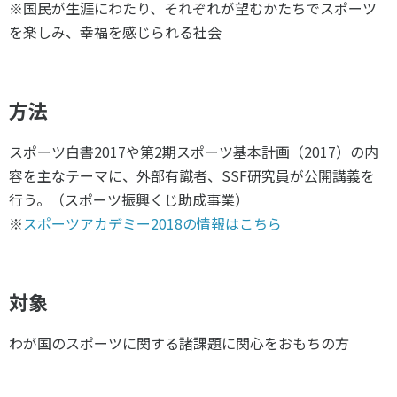
※国民が生涯にわたり、それぞれが望むかたちでスポーツ
スポーツライフ・データ
を楽しみ、幸福を感じられる社会
お問い合わせ・お申し込み
スポーツ白書
政策提言
子どものスポーツ
方法
障害者スポーツ
スポーツによるまちづくり
スポーツ白書2017や第2期スポーツ基本計画（2017）の内
スポーツ・ガバナンス
容を主なテーマに、外部有識者、SSF研究員が公開講義を
行う。（スポーツ振興くじ助成事業）
スポーツボランティア
メールマガジン
アクセス
※
スポーツアカデミー2018の情報はこちら
「SSFニュース」
スポーツ政策・予算
会員登録
健康とスポーツ
対象
社会づくり
わが国のスポーツに関する諸課題に関心をおもちの方
個人情報保護方針
自治体との連携
ソーシャルメディア運営方針