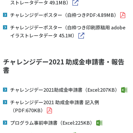
ストレータデータ 49.1MB）
各教育機関との連携
© 2020 SASAK
スポーツ振興団体との連携
チャレンジデーポスター（白枠つきPDF:4.89MB）
【動画】スポーツでアクティブなまちづくり
チャレンジデーポスター（白枠つき印刷原稿用 adobe
イラストレータデータ 45.1M）
知る学ぶ
チャレンジデー2021 助成金申請書・報告
SPORT POLICY INCUBATOR ―スポーツ政策の『卵』 ―
書
Sport Topics
スポーツ 歴史の検証
チャレンジデー2021助成金申請書（Excel:207KB）
スポーツ辞典
SSF BOOKS
チャレンジデー2021 助成金申請書 記入例
（PDF:670KB）
プログラム事前申請書（Excel:225KB）