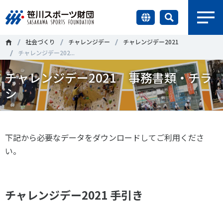
earch
社会づくり
チャレンジデー
チャレンジデー2021
財団情報
チャレンジデー202...
チャレンジデー2021 事務書類・チラ
研究員紹介
＃誰が子どものスポーツをささえるのか
＃部活動
シ
調査・研究
＃アクティブなまちづくり
＃日本人の身体活動と健康寿命
社会づくり
＃障害者スポーツ
＃スポーツ基本計画
＃競技人口
下記から必要なデータをダウンロードしてご利用くださ
い。
＃高齢者スポーツ
＃差別とダイバーシティ
国際情報
知る学ぶ
チャレンジデー2021 手引き
調査・研究
ニュース