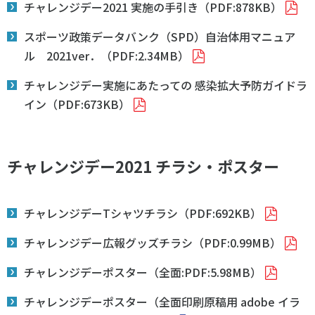
チャレンジデー2021 実施の手引き（PDF:878KB）
スポーツライフ・データ
お問い合わせ・お申し込み
スポーツ白書
スポーツ政策データバンク（SPD）自治体用マニュア
政策提言
ル 2021ver．（PDF:2.34MB）
子どものスポーツ
チャレンジデー実施にあたっての 感染拡大予防ガイドラ
障害者スポーツ
イン（PDF:673KB）
スポーツによるまちづくり
スポーツ・ガバナンス
スポーツボランティア
チャレンジデー2021 チラシ・ポスター
メールマガジン
アクセス
「SSFニュース」
スポーツ政策・予算
会員登録
健康とスポーツ
チャレンジデーTシャツチラシ（PDF:692KB）
チャレンジデー広報グッズチラシ（PDF:0.99MB）
社会づくり
チャレンジデーポスター（全面:PDF:5.98MB）
個人情報保護方針
チャレンジデーポスター（全面印刷原稿用 adobe イラ
自治体との連携
ソーシャルメディア運営方針