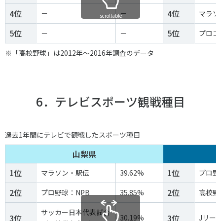
4位
4位
－
－
マラソ
scrollable
5位
5位
－
－
プロゴ
※「高校野球」は2012年～2016年調査のデータ
6．テレビスポーツ観戦種目
過去1年間にテレビで観戦したスポーツ種目
山梨県
1位
1位
マラソン・駅伝
39.62%
プロ野
2位
2位
プロ野球：NPB
35.85%
高校野
サッカー日本代表試合
3位
3位
30.19%
Jリー