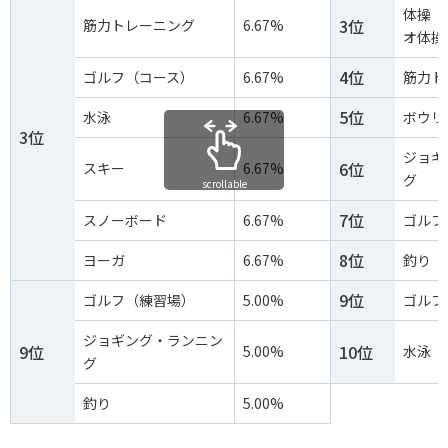
各教育機関との連携
体操（
3位
筋力トレーニング
6.67%
© 2020 SASAK
オ体操
スポーツ振興団体との連携
【動画】スポーツでアクティブなまちづくり
4位
ゴルフ（コース）
6.67%
筋力ト
5位
水泳
6.67%
ボウリ
3位
知る学ぶ
ジョギ
6位
スキー
6.67%
グ
scrollable
SPORT POLICY INCUBATOR ―スポーツ政策の『卵』 ―
7位
スノーボード
6.67%
ゴルフ
Sport Topics
8位
ヨーガ
6.67%
釣り
スポーツ 歴史の検証
9位
ゴルフ（練習場）
5.00%
ゴルフ
スポーツ辞典
SSF BOOKS
ジョギング・ランニン
9位
10位
5.00%
水泳
グ
釣り
5.00%