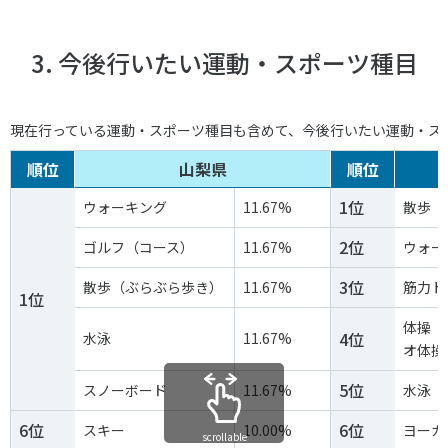
3. 今後行いたい運動・スポーツ種目
現在行っている運動・スポーツ種目も含めて、今後行いたい運動・ス
順位
山梨県
順位
1位
ウォーキング
11.67%
散歩（
2位
ゴルフ（コース）
11.67%
ウォー
3位
散歩（ぶらぶら歩き）
11.67%
筋力ト
1位
体操（
4位
水泳
11.67%
オ体操
5位
スノーボード
11.67%
水泳
6位
6位
スキー
10.00%
ヨーガ
scrollable