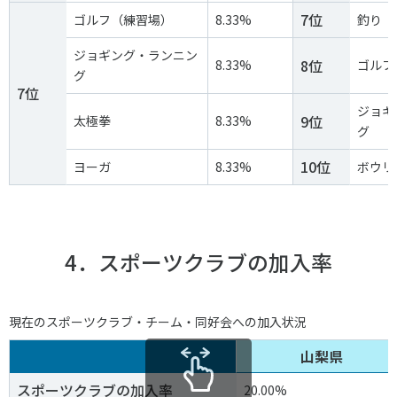
7位
ゴルフ（練習場）
8.33%
釣り
ジョギング・ランニン
8位
8.33%
ゴルフ
グ
7位
ジョギ
9位
太極拳
8.33%
グ
10位
ヨーガ
8.33%
ボウリ
4．スポーツクラブの加入率
現在のスポーツクラブ・チーム・同好会への加入状況
山梨県
スポーツクラブの加入率
20.00%