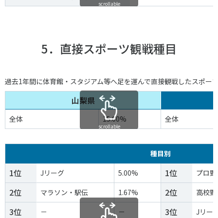
scrollable
5．直接スポーツ観戦種目
過去1年間に体育館・スタジアム等へ足を運んで直接観戦したスポー
山梨県
全体
15.00%
全体
scrollable
種目別
1位
1位
Jリーグ
5.00%
プロ野
2位
2位
マラソン・駅伝
1.67%
高校野
3位
3位
－
－
Jリー