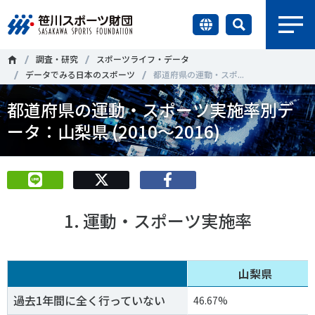
earch
調査・研究
スポーツライフ・データ
財団情報
データでみる日本のスポーツ
都道府県の運動・スポ...
都道府県の運動・スポーツ実施率別デ
研究員紹介
＃誰が子どものスポーツをささえるのか
＃部活動
ータ：山梨県 (2010～2016)
調査・研究
＃アクティブなまちづくり
＃日本人の身体活動と健康寿命
社会づくり
＃障害者スポーツ
＃スポーツ基本計画
＃競技人口
1. 運動・スポーツ実施率
＃高齢者スポーツ
＃差別とダイバーシティ
国際情報
知る学ぶ
山梨県
調査・研究
過去1年間に全く行っていない
46.67%
ニュース