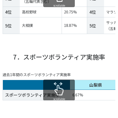
（五輪代表含む）
scrollable
4位
4位
高校野球
20.75%
マラソ
サッカ
5位
5位
大相撲
18.87%
（五輪
7．スポーツボランティア実施率
過去1年間のスポーツボランティア実施率
山梨県
スポーツボランティア実施率
6.67%
scrollable