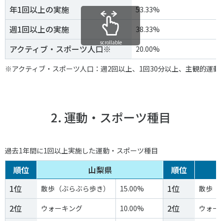
スポーツライフ・データ
年1回以上の実施
53.33%
お問い合わせ・お申し込み
スポーツ白書
週1回以上の実施
38.33%
政策提言
scrollable
アクティブ・スポーツ人口※
20.00%
子どものスポーツ
障害者スポーツ
※アクティブ・スポーツ人口：週2回以上、1回30分以上、主観的運
スポーツによるまちづくり
スポーツ・ガバナンス
スポーツボランティア
2. 運動・スポーツ種目
メールマガジン
アクセス
「SSFニュース」
スポーツ政策・予算
会員登録
健康とスポーツ
過去1年間に1回以上実施した運動・スポーツ種目
順位
山梨県
順位
社会づくり
1位
1位
散歩（ぶらぶら歩き）
15.00%
散歩（
個人情報保護方針
2位
2位
ウォーキング
10.00%
ウォー
自治体との連携
ソーシャルメディア運営方針