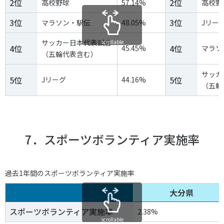
2位
2位
高校野球
57.14%
高校野
3位
3位
マラソン・駅伝
48.05%
Jリー
サッカー日本代表試合
scrollable
4位
4位
45.45%
マラソ
（五輪代表含む）
サッカ
5位
5位
Jリーグ
44.16%
（五輪
7．スポーツボランティア実施率
過去1年間のスポーツボランティア実施率
大分県
スポーツボランティア実施率
2.38%
scrollable