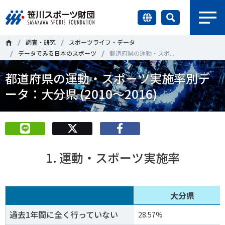
earch
調査・研究
スポーツライフ・データ
財団情報
データでみる日本のスポーツ
都道府県の運動・スポ...
都道府県の運動・スポーツ実施率別デ
研究員紹介
＃誰が子どものスポーツをささえるのか
＃部活動
ータ：大分県 (2010～2016)
調査・研究
＃アクティブなまちづくり
＃日本人の身体活動と健康寿命
社会づくり
＃障害者スポーツ
＃スポーツ基本計画
＃競技人口
1. 運動・スポーツ実施率
＃高齢者スポーツ
＃差別とダイバーシティ
国際情報
知る学ぶ
大分県
調査・研究
過去1年間に全く行っていない
28.57%
ニュース