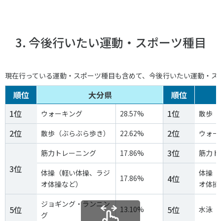
3. 今後行いたい運動・スポーツ種目
現在行っている運動・スポーツ種目も含めて、今後行いたい運動・ス
順位
大分県
順位
1位
1位
ウォーキング
28.57%
散歩（
2位
2位
散歩（ぶらぶら歩き）
22.62%
ウォー
3位
筋力トレーニング
17.86%
筋力ト
3位
体操（軽い体操、ラジ
体操（
4位
17.86%
オ体操など）
オ体操
ジョギング・ランニン
5位
5位
13.10%
水泳
グ