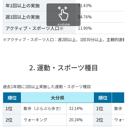
スポーツライフ・データ
年1回以上の実施
71.43%
お問い合わせ・お申し込み
スポーツ白書
週1回以上の実施
54.76%
政策提言
scrollable
アクティブ・スポーツ人口※
11.90%
子どものスポーツ
障害者スポーツ
※アクティブ・スポーツ人口：週2回以上、1回30分以上、主観的運
スポーツによるまちづくり
スポーツ・ガバナンス
スポーツボランティア
2. 運動・スポーツ種目
メールマガジン
アクセス
「SSFニュース」
スポーツ政策・予算
会員登録
健康とスポーツ
過去1年間に1回以上実施した運動・スポーツ種目
順位
大分県
順位
社会づくり
1位
1位
散歩（ぶらぶら歩き）
32.14%
散歩（
個人情報保護方針
2位
2位
ウォーキング
20.24%
ウォー
自治体との連携
ソーシャルメディア運営方針