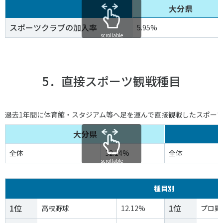
大分県
スポーツクラブの加入率
5.95%
scrollable
5．直接スポーツ観戦種目
過去1年間に体育館・スタジアム等へ足を運んで直接観戦したスポー
大分県
全体
32.14%
全体
scrollable
種目別
1位
1位
高校野球
12.12%
プロ野