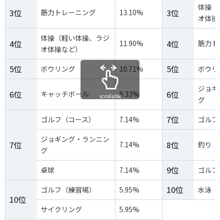
各教育機関との連携
体操（
3位
3位
筋力トレーニング
13.10%
© 2020 SASAK
オ体操
スポーツ振興団体との連携
【動画】スポーツでアクティブなまちづくり
体操（軽い体操、ラジ
4位
4位
11.90%
筋力ト
オ体操など）
5位
5位
ボウリング
10.71%
ボウリ
知る学ぶ
ジョギ
6位
6位
キャッチボール
8.33%
scrollable
グ
SPORT POLICY INCUBATOR ―スポーツ政策の『卵』 ―
7位
ゴルフ（コース）
7.14%
ゴルフ
Sport Topics
スポーツ 歴史の検証
ジョギング・ランニン
7位
8位
7.14%
釣り
スポーツ辞典
グ
SSF BOOKS
9位
卓球
7.14%
ゴルフ
10位
ゴルフ（練習場）
5.95%
水泳
10位
サイクリング
5.95%