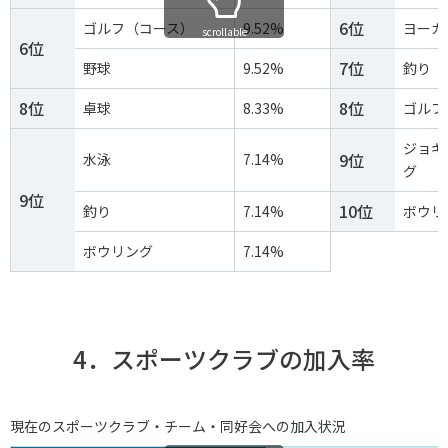
6位
ゴルフ（コース）
9.52%
ヨーガ
scrollable
6位
7位
野球
9.52%
釣り
8位
8位
卓球
8.33%
ゴルフ
ジョギ
9位
水泳
7.14%
グ
9位
10位
釣り
7.14%
ボウリ
ボウリング
7.14%
4．スポーツクラブの加入率
現在のスポーツクラブ・チーム・同好会への加入状況