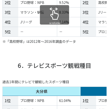
2位
2位
プロ野球：NPB
9.52%
高校野
3位
3位
マラソン・駅伝
8.33%
Jリー
4位
4位
Jリーグ
7.14%
マラソ
scrollable
5位
5位
－
－
プロゴ
※「高校野球」は2012年～2016年調査のデータ
6．テレビスポーツ観戦種目
過去1年間にテレビで観戦したスポーツ種目
大分県
1位
1位
プロ野球：NPB
61.04%
プロ野