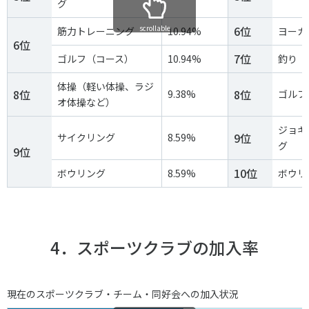
グ
scrollable
6位
筋力トレーニング
10.94%
ヨーガ
6位
7位
ゴルフ（コース）
10.94%
釣り
体操（軽い体操、ラジ
8位
8位
9.38%
ゴルフ
オ体操など）
ジョギ
9位
サイクリング
8.59%
グ
9位
10位
ボウリング
8.59%
ボウリ
4．スポーツクラブの加入率
現在のスポーツクラブ・チーム・同好会への加入状況