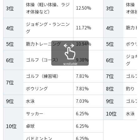
各教育機関との連携
体操（軽い体操、ラジ
体操（
3位
3位
12.50%
© 2020 SASAK
オ体操など）
オ体操
スポーツ振興団体との連携
【動画】スポーツでアクティブなまちづくり
ジョギング・ランニン
4位
4位
11.72%
筋力ト
グ
5位
5位
筋力トレーニング
10.94%
ボウリ
知る学ぶ
ジョギ
6位
6位
ゴルフ（コース）
9.38%
グ
scrollable
SPORT POLICY INCUBATOR ―スポーツ政策の『卵』 ―
7位
ゴルフ（練習場）
7.81%
ゴルフ
Sport Topics
7位
スポーツ 歴史の検証
8位
ボウリング
7.81%
釣り
スポーツ辞典
9位
9位
水泳
7.03%
ゴルフ
SSF BOOKS
10位
サッカー
6.25%
水泳
10位
卓球
6.25%
バドミントン
6.25%