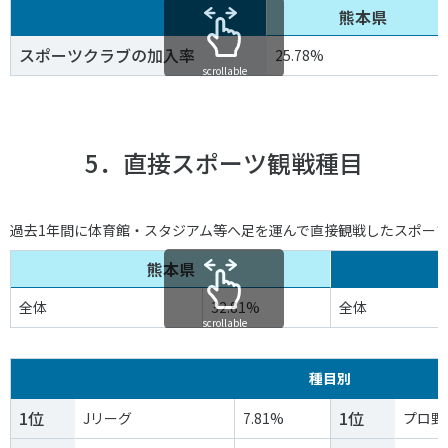
熊本県
スポーツクラブの加入率
25.78%
scrollable
5．直接スポーツ観戦種目
過去1年間に体育館・スタジアム等へ足を運んで直接観戦したスポー
熊本県
全体
32.81%
全体
scrollable
種目別
1位
1位
Jリーグ
7.81%
プロ野