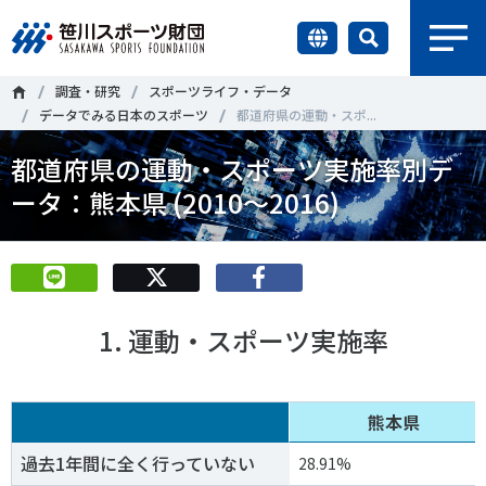
earch
調査・研究
スポーツライフ・データ
財団情報
データでみる日本のスポーツ
都道府県の運動・スポ...
都道府県の運動・スポーツ実施率別デ
研究員紹介
＃誰が子どものスポーツをささえるのか
＃部活動
ータ：熊本県 (2010～2016)
調査・研究
＃アクティブなまちづくり
＃日本人の身体活動と健康寿命
社会づくり
＃障害者スポーツ
＃スポーツ基本計画
＃競技人口
1. 運動・スポーツ実施率
＃高齢者スポーツ
＃差別とダイバーシティ
国際情報
知る学ぶ
熊本県
調査・研究
過去1年間に全く行っていない
28.91%
ニュース