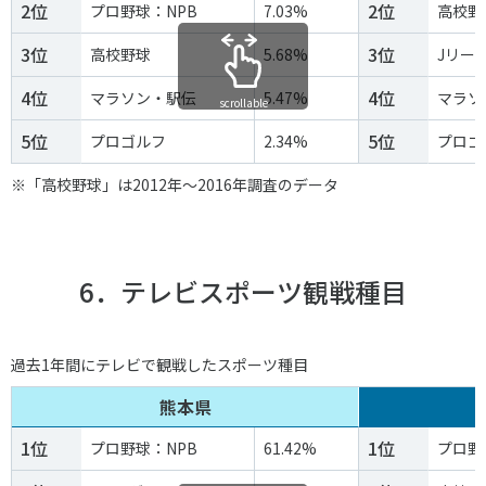
2位
2位
プロ野球：NPB
7.03%
高校野
3位
3位
高校野球
5.68%
Jリー
4位
4位
マラソン・駅伝
5.47%
マラソ
scrollable
5位
5位
プロゴルフ
2.34%
プロゴ
※「高校野球」は2012年～2016年調査のデータ
6．テレビスポーツ観戦種目
過去1年間にテレビで観戦したスポーツ種目
熊本県
1位
1位
プロ野球：NPB
61.42%
プロ野