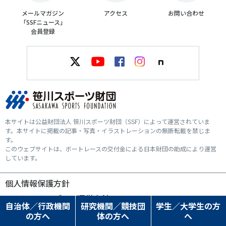
メールマガジン
アクセス
お問い合わせ
「SSFニュース」
会員登録
本サイトは公益財団法人 笹川スポーツ財団（SSF）によって運営されていま
す。本サイトに掲載の記事・写真・イラストレーションの無断転載を禁じま
す。
このウェブサイトは、ボートレースの交付金による日本財団の助成により運営
しています。
個人情報保護方針
ソーシャルメディア運営方針
自治体／行政機関
研究機関／競技団
学生／大学生の方
の方へ
体の方へ
へ
© SASAKAWA SPORTS FOUNDATION