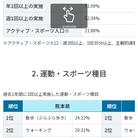
スポーツライフ・データ
年1回以上の実施
71.09%
お問い合わせ・お申し込み
スポーツ白書
週1回以上の実施
52.34%
政策提言
scrollable
アクティブ・スポーツ人口※
21.88%
子どものスポーツ
障害者スポーツ
※アクティブ・スポーツ人口：週2回以上、1回30分以上、主観的運
スポーツによるまちづくり
スポーツ・ガバナンス
スポーツボランティア
2. 運動・スポーツ種目
メールマガジン
アクセス
「SSFニュース」
スポーツ政策・予算
会員登録
健康とスポーツ
過去1年間に1回以上実施した運動・スポーツ種目
順位
熊本県
順位
社会づくり
1位
1位
散歩（ぶらぶら歩き）
24.22%
散歩（
個人情報保護方針
2位
2位
ウォーキング
20.31%
ウォー
自治体との連携
ソーシャルメディア運営方針