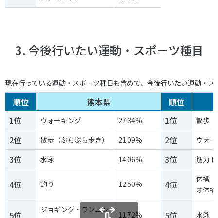
3. 今後行いたい運動・スポーツ種目
現在行っている運動・スポーツ種目も含めて、今後行いたい運動・ス
順位
熊本県
順位
1位
1位
ウォーキング
27.34%
散歩（
2位
2位
散歩（ぶらぶら歩き）
21.09%
ウォー
3位
3位
水泳
14.06%
筋力ト
体操（
4位
4位
釣り
12.50%
オ体操
ジョギング・ランニン
5位
5位
11.72%
水泳