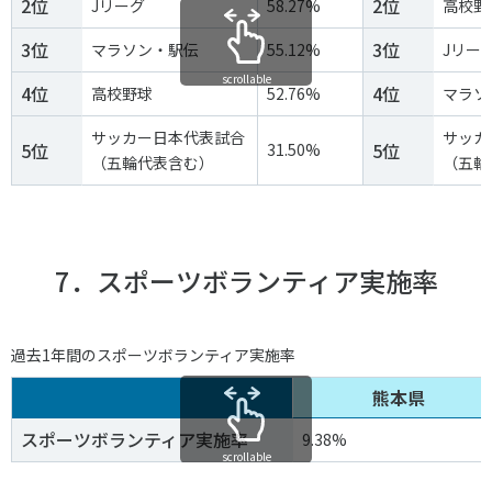
2位
2位
Jリーグ
58.27%
高校野
3位
3位
マラソン・駅伝
55.12%
Jリー
scrollable
4位
4位
高校野球
52.76%
マラソ
サッカー日本代表試合
サッカ
5位
5位
31.50%
（五輪代表含む）
（五輪
7．スポーツボランティア実施率
過去1年間のスポーツボランティア実施率
熊本県
スポーツボランティア実施率
9.38%
scrollable