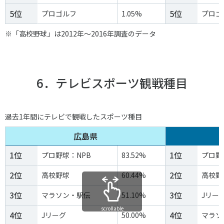
5位
5位
プロゴルフ
1.05%
プロゴ
※「高校野球」は2012年～2016年調査のデータ
6．テレビスポーツ観戦種目
過去1年間にテレビで観戦したスポーツ種目
広島県
1位
1位
プロ野球：NPB
83.52%
プロ野
2位
2位
高校野球
60.44%
高校野
3位
3位
マラソン・駅伝
51.10%
Jリー
scrollable
4位
4位
Jリーグ
50.00%
マラソ