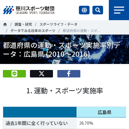
earch
調査・研究
スポーツライフ・データ
財団情報
データでみる日本のスポーツ
都道府県の運動・スポ...
都道府県の運動・スポーツ実施率別デ
研究員紹介
＃誰が子どものスポーツをささえるのか
＃部活動
ータ：広島県 (2010～2016)
調査・研究
＃アクティブなまちづくり
＃日本人の身体活動と健康寿命
社会づくり
＃障害者スポーツ
＃スポーツ基本計画
＃競技人口
1. 運動・スポーツ実施率
＃高齢者スポーツ
＃差別とダイバーシティ
国際情報
知る学ぶ
広島県
調査・研究
過去1年間に全く行っていない
26.70%
ニュース