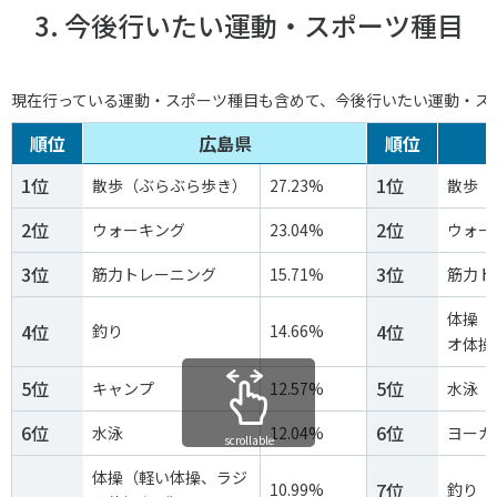
3. 今後行いたい運動・スポーツ種目
現在行っている運動・スポーツ種目も含めて、今後行いたい運動・ス
順位
広島県
順位
1位
1位
散歩（ぶらぶら歩き）
27.23%
散歩（
2位
2位
ウォーキング
23.04%
ウォー
3位
3位
筋力トレーニング
15.71%
筋力ト
体操（
4位
4位
釣り
14.66%
オ体操
5位
5位
キャンプ
12.57%
水泳
6位
6位
水泳
12.04%
ヨーガ
scrollable
体操（軽い体操、ラジ
7位
10.99%
釣り