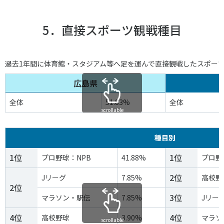
5．直接スポーツ観戦種目
過去1年間に体育館・スタジアム等へ足を運んで直接観戦したスポー
広島県
全体
51.83%
全体
scrollable
種目別
1位
1位
プロ野球：NPB
41.88%
プロ野
2位
Jリーグ
7.85%
高校野
2位
3位
マラソン・駅伝
7.85%
Jリー
4位
4位
高校野球
3.90%
マラソ
scrollable