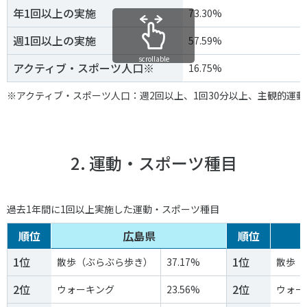
スポーツライフ・データ
年1回以上の実施
73.30%
お問い合わせ・お申し込み
スポーツ白書
週1回以上の実施
57.59%
政策提言
scrollable
アクティブ・スポーツ人口※
16.75%
子どものスポーツ
障害者スポーツ
※アクティブ・スポーツ人口：週2回以上、1回30分以上、主観的運
スポーツによるまちづくり
スポーツ・ガバナンス
スポーツボランティア
2. 運動・スポーツ種目
メールマガジン
アクセス
「SSFニュース」
スポーツ政策・予算
会員登録
健康とスポーツ
過去1年間に1回以上実施した運動・スポーツ種目
順位
広島県
順位
社会づくり
1位
1位
散歩（ぶらぶら歩き）
37.17%
散歩（
個人情報保護方針
2位
2位
ウォーキング
23.56%
ウォー
自治体との連携
ソーシャルメディア運営方針