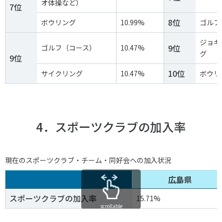
オ体操など）
7位
8位
ボウリング
10.99%
ゴルフ
ジョギ
9位
ゴルフ（コース）
10.47%
グ
9位
10位
サイクリング
10.47%
ボウリ
4．スポーツクラブの加入率
現在のスポーツクラブ・チーム・同好会への加入状況
広島県
スポーツクラブの加入率
15.71%
scrollable