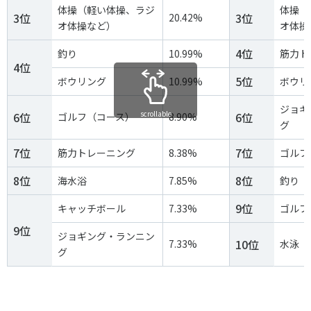
各教育機関との連携
体操（軽い体操、ラジ
体操（
3位
3位
20.42%
© 2020 SASAK
オ体操など）
オ体操
スポーツ振興団体との連携
【動画】スポーツでアクティブなまちづくり
4位
釣り
10.99%
筋力ト
4位
5位
ボウリング
10.99%
ボウリ
知る学ぶ
ジョギ
scrollable
6位
6位
ゴルフ（コース）
8.90%
グ
SPORT POLICY INCUBATOR ―スポーツ政策の『卵』 ―
7位
7位
筋力トレーニング
8.38%
ゴルフ
Sport Topics
8位
8位
海水浴
7.85%
釣り
スポーツ 歴史の検証
9位
キャッチボール
7.33%
ゴルフ
スポーツ辞典
9位
SSF BOOKS
ジョギング・ランニン
10位
7.33%
水泳
グ