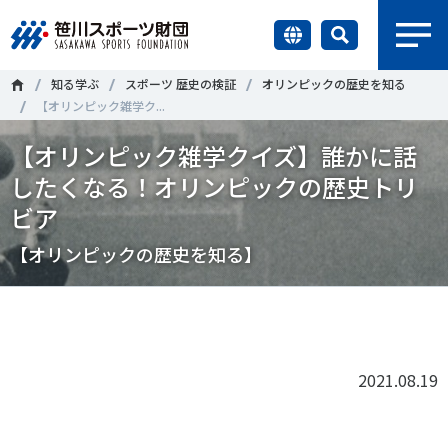
earch
知る学ぶ
スポーツ 歴史の検証
オリンピックの歴史を知る
財団情報
【オリンピック雑学ク...
【オリンピック雑学クイズ】誰かに話
研究員紹介
＃誰が子どものスポーツをささえるのか
＃部活動
したくなる！オリンピックの歴史トリ
調査・研究
ビア
＃アクティブなまちづくり
＃日本人の身体活動と健康寿命
【オリンピックの歴史を知る】
社会づくり
＃障害者スポーツ
＃スポーツ基本計画
＃競技人口
＃高齢者スポーツ
＃差別とダイバーシティ
Tweet
シェア
国際情報
知る学ぶ
2021.08.19
調査・研究
ニュース