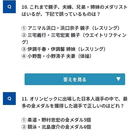
10. これまで親子、夫婦、兄弟・姉妹のメダリスト
はいるが、下記で誤っているものは？
① アニマル浜口・浜口京子 親子（レスリング）
② 三宅義行・三宅宏実 親子（ウエイトリフティン
グ）
③ 伊調千春・伊調馨 姉妹（レスリング）
④ 小野喬・小野清子 夫妻（体操）
答えを見る
11. オリンピックに出場した日本人選手の中で、最
多の金メダルを獲得した選手で正しいのはどれ？
① 柔道・野村忠宏の金メダル5個
② 競泳・北島康介の金メダル6個