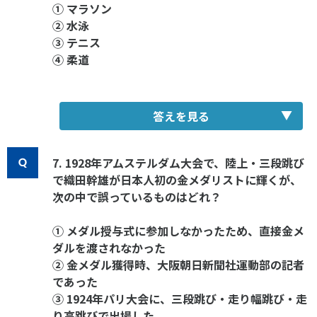
① マラソン
② 水泳
③ テニス
④ 柔道
答えを見る
7. 1928年アムステルダム大会で、陸上・三段跳び
で織田幹雄が日本人初の金メダリストに輝くが、
次の中で誤っているものはどれ？
① メダル授与式に参加しなかったため、直接金メ
ダルを渡されなかった
② 金メダル獲得時、大阪朝日新聞社運動部の記者
であった
③ 1924年パリ大会に、三段跳び・走り幅跳び・走
り高跳びで出場した