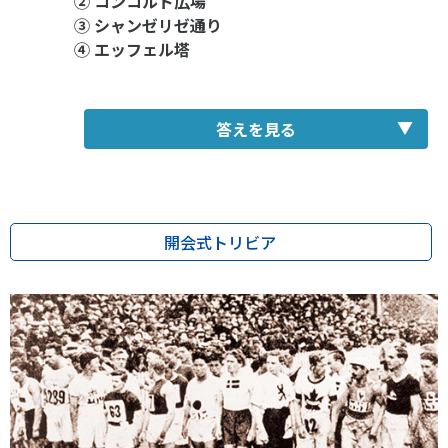
② コンコルド広場
③ シャンゼリゼ通り
④ エッフェル塔
答えを見る
正解：①セーヌ川
開会式トリビア