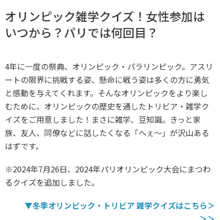
スポーツライフ・データ
オリンピック雑学クイズ！女性参加は
お問い合わせ・お申し込み
スポーツ白書
いつから？パリでは何回目？
政策提言
子どものスポーツ
障害者スポーツ
4年に一度の祭典、オリンピック・パラリンピック。アスリ
ートの限界に挑戦する姿、懸命に戦う姿は多くの方に勇気
スポーツによるまちづくり
と感動を与えてくれます。そんな
オリンピックをより楽し
スポーツ・ガバナンス
むために、オリンピックの歴史を通したトリビア・雑学ク
スポーツボランティア
メールマガジン
アクセス
イズをご用意しました！まさに雑学、豆知識。きっと家
「SSFニュース」
スポーツ政策・予算
族、友人、同僚などに話したくなる「へぇ～」が沢山ある
会員登録
健康とスポーツ
はずです。
※2024年7月26日、2024年パリオリンピック大会にまつわ
社会づくり
るクイズを追加しました。
個人情報保護方針
▼冬季オリンピック・トリビア 雑学クイズはこちら＞
自治体との連携
ソーシャルメディア運営方針
＞＞