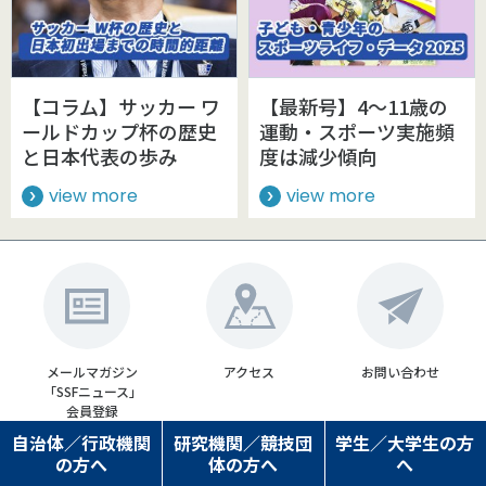
【コラム】サッカー ワ
【最新号】4～11歳の
ールドカップ杯の歴史
運動・スポーツ実施頻
と日本代表の歩み
度は減少傾向
view more
view more
メールマガジン
アクセス
お問い合わせ
「SSFニュース」
会員登録
自治体／行政機関
研究機関／競技団
学生／大学生の方
の方へ
体の方へ
へ