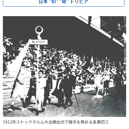
日本 "初" "発" トリビア
1912年ストックホルム大会開会式で旗手を務める金栗四三