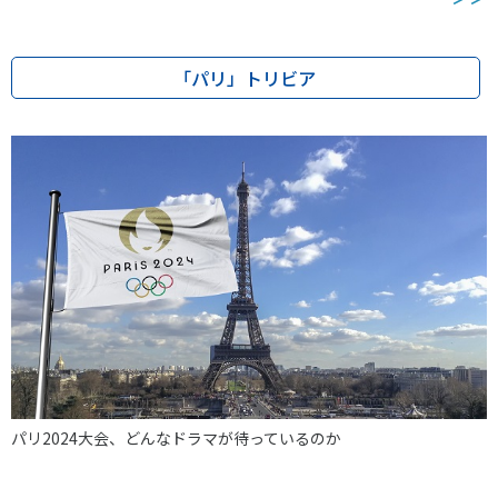
各教育機関との連携
© 2020 SASAK
スポーツ振興団体との連携
「パリ」トリビア
【動画】スポーツでアクティブなまちづくり
知る学ぶ
SPORT POLICY INCUBATOR ―スポーツ政策の『卵』 ―
Sport Topics
スポーツ 歴史の検証
スポーツ辞典
SSF BOOKS
パリ2024大会、どんなドラマが待っているのか