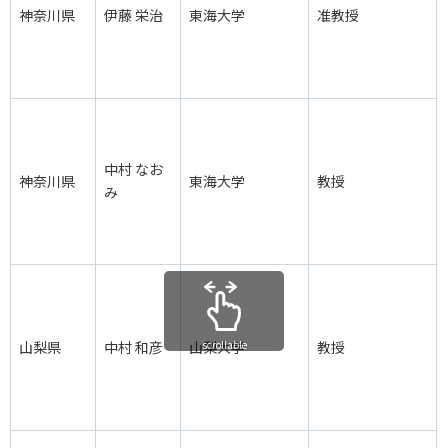
神奈川県
伊藤 栄治
東海大学
准教授
中村 なお
神奈川県
東海大学
教授
み
山梨県
中村 和彦
山梨大学
scrollable
教授