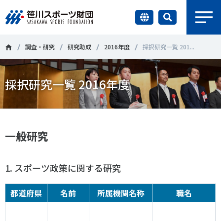
earch
財団情報
調査・研究
研究助成
2016年度
採択研究一覧 201...
研究員紹介
採択研究一覧 2016年度
＃誰が子どものスポーツをささえるのか
＃部活動
調査・研究
＃アクティブなまちづくり
＃日本人の身体活動と健康寿命
社会づくり
＃障害者スポーツ
＃スポーツ基本計画
＃競技人口
一般研究
＃高齢者スポーツ
＃差別とダイバーシティ
国際情報
1. スポーツ政策に関する研究
知る学ぶ
都道府県
名前
所属機関名称
職名
調査・研究
ニュース