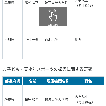
大学院生
兵庫県
高松 祥平
神戸大学大学院
（博士課程）
scrollable
香川県
中村 一樹
香川大学
助教
3. 子ども・青少年スポーツの振興に関する研究
都道府県
名前
所属機関名称
職名
大学院生
茨城県
稲垣 和希
筑波大学大学院
（博士課程）