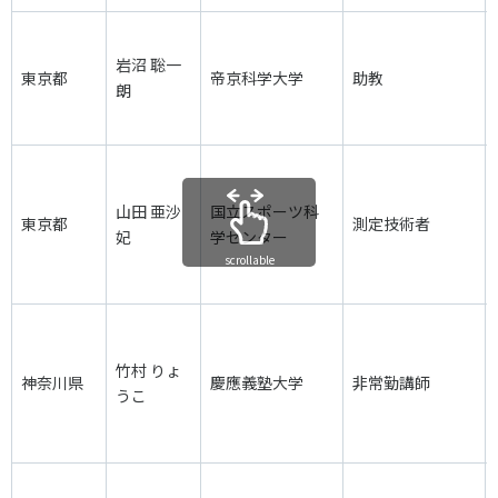
岩沼 聡一
東京都
帝京科学大学
助教
朗
山田 亜沙
国立スポーツ科
東京都
測定技術者
妃
学センター
scrollable
竹村 りょ
神奈川県
慶應義塾大学
非常勤講師
うこ