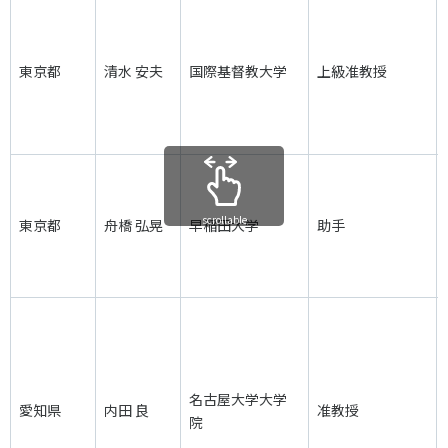
各教育機関との連携
© 2020 SASAK
スポーツ振興団体との連携
東京都
清水 安夫
国際基督教大学
上級准教授
【動画】スポーツでアクティブなまちづくり
知る学ぶ
SPORT POLICY INCUBATOR ―スポーツ政策の『卵』 ―
scrollable
東京都
舟橋 弘晃
早稲田大学
助手
Sport Topics
スポーツ 歴史の検証
スポーツ辞典
SSF BOOKS
名古屋大学大学
愛知県
内田 良
准教授
院