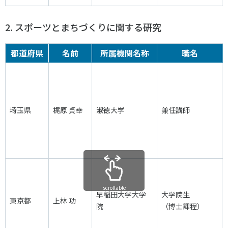
2. スポーツとまちづくりに関する研究
都道府県
名前
所属機関名称
職名
埼玉県
梶原 貞幸
淑徳大学
兼任講師
scrollable
早稲田大学大学
大学院生
東京都
上林 功
院
（博士課程）